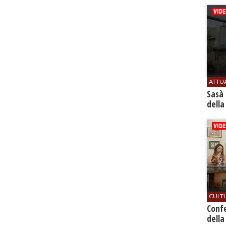
ATTU
Sasà 
della
CULT
Conf
della