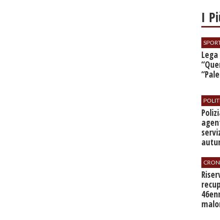
I P
SPOR
​Lega
“Quer
“Pal
POLIT
​Poli
agent
servi
autu
CRON
​Rise
recup
46en
malo