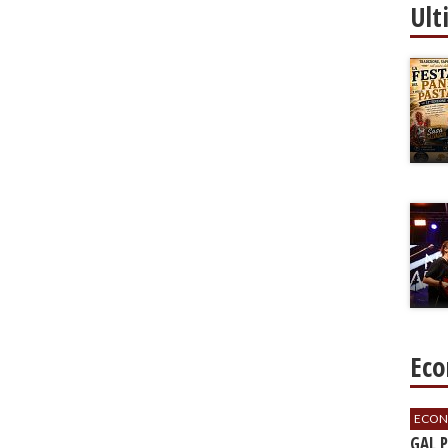
Ult
Eco
ECON
GAL 