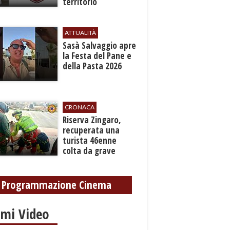
territorio
ATTUALITÀ
Sasà Salvaggio apre
la Festa del Pane e
della Pasta 2026
CRONACA
​Riserva Zingaro,
recuperata una
turista 46enne
colta da grave
malore
Programmazione Cinema
imi Video