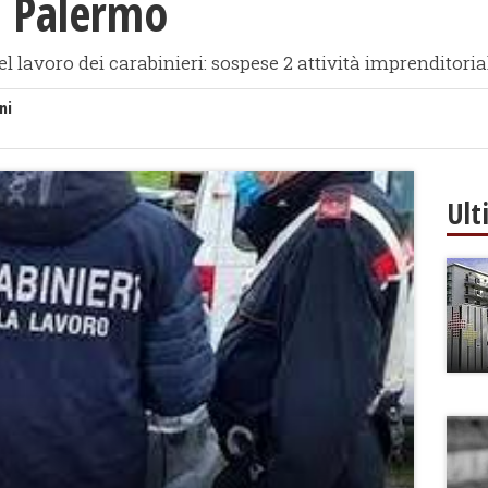
a Palermo
l lavoro dei carabinieri: sospese 2 attività imprenditorial
ni
Ult