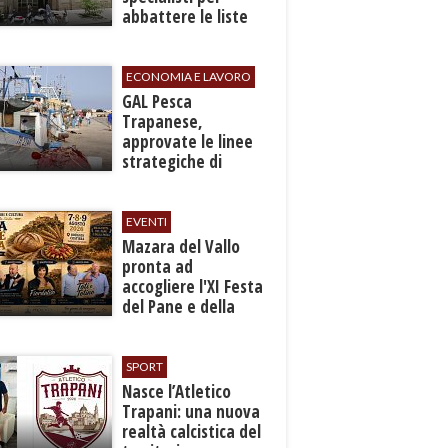
abbattere le liste
d'attesa
ECONOMIA E LAVORO
GAL Pesca
Trapanese,
approvate le linee
strategiche di
sviluppo: Stati
Generali il 24
settembre
EVENTI
Mazara del Vallo
pronta ad
accogliere l'XI Festa
del Pane e della
Pasta
SPORT
Nasce l’Atletico
Trapani: una nuova
realtà calcistica del