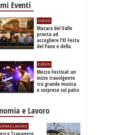
imi Eventi
EVENTI
Mazara del Vallo
pronta ad
accogliere l'XI Festa
del Pane e della
Pasta
EVENTI
Mezzo Festival: un
inizio travolgente
tra grande musica
e sorprese sul palco
nomia e Lavoro
OMIA E LAVORO
Pesca Trapanese,