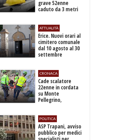
grave 52enne
caduto da 3 metri
in un cantiere
ATTUALITÀ
​Erice. Nuovi orari al
cimitero comunale
dal 10 agosto al 30
settembre
CRONACA
​Cade scalatore
22enne in cordata
su Monte
Pellegrino,
recuperato con
grave ferita a una
gamba
POLITICA
ASP Trapani, avviso
pubblico per medici
specialisti per