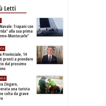
iù Letti
T
 Navale: Trapani con
ida” alla sua prima
ermo-Montecarlo”
ICA
zia Provinciale, 14
i pronti a prendere
zio dal prossimo
nno
ACA
rva Zingaro,
erata una turista
ne colta da grave
re