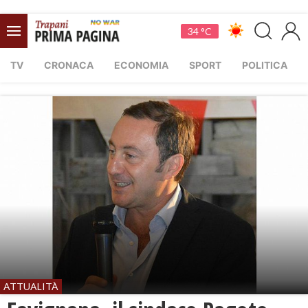
34 °C
TV
CRONACA
ECONOMIA
SPORT
POLITICA
ATTUALITÀ