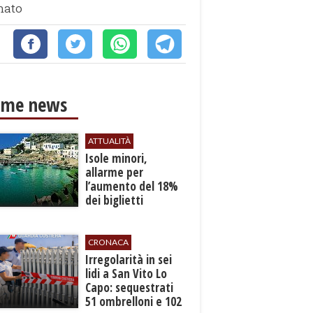
nato
ime news
ATTUALITÀ
Isole minori,
allarme per
l’aumento del 18%
dei biglietti
marittimi
CRONACA
Irregolarità in sei
lidi a San Vito Lo
Capo: sequestrati
51 ombrelloni e 102