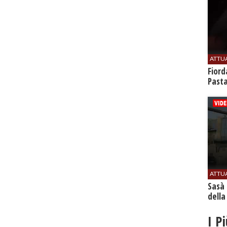
ATTU
Fiord
Past
ATTU
Sasà 
della
I P