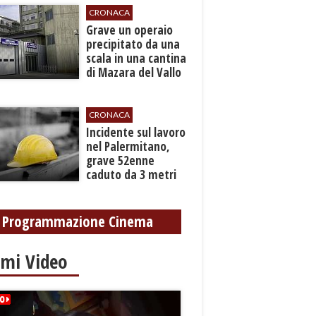
CRONACA
​Grave un operaio
precipitato da una
scala in una cantina
di Mazara del Vallo
CRONACA
​Incidente sul lavoro
nel Palermitano,
grave 52enne
caduto da 3 metri
in un cantiere
Programmazione Cinema
imi Video