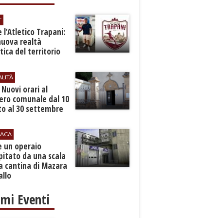
T
 l’Atletico Trapani:
nuova realtà
stica del territorio
ALITÀ
. Nuovi orari al
ero comunale dal 10
to al 30 settembre
ACA
e un operaio
pitato da una scala
a cantina di Mazara
allo
imi Eventi