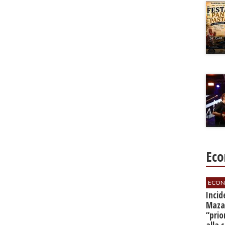
Eco
ECON
​Inci
Mazar
“prio