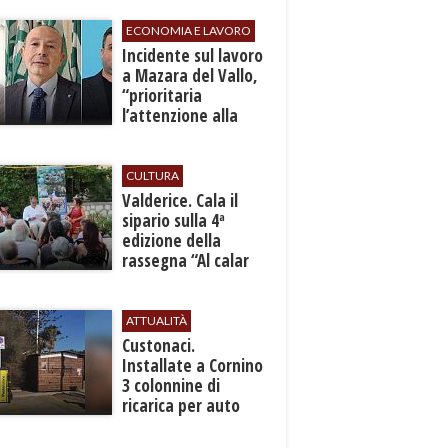
ECONOMIA E LAVORO
​Incidente sul lavoro
a Mazara del Vallo,
“prioritaria
l’attenzione alla
sicurezza”
CULTURA
Valderice. Cala il
sipario sulla 4ª
edizione della
rassegna “Al calar
del sole - Libri ed
autori”
ATTUALITÀ
Custonaci.
Installate a Cornino
3 colonnine di
ricarica per auto
elettriche