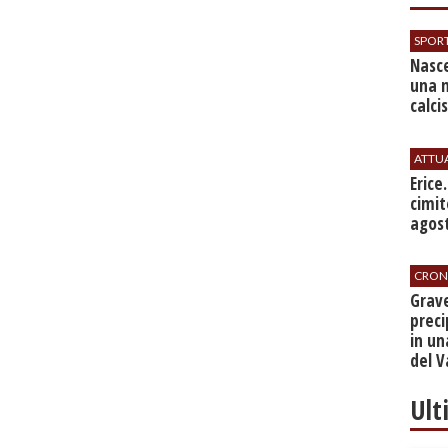
SPOR
Nasce
una 
calci
ATTU
​Erice
cimit
agos
CRON
​Grav
preci
in un
del V
Ult