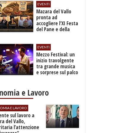
EVENTI
Mazara del Vallo
pronta ad
accogliere l'XI Festa
del Pane e della
Pasta
EVENTI
Mezzo Festival: un
inizio travolgente
tra grande musica
e sorprese sul palco
nomia e Lavoro
OMIA E LAVORO
dente sul lavoro a
a del Vallo,
ritaria l’attenzione