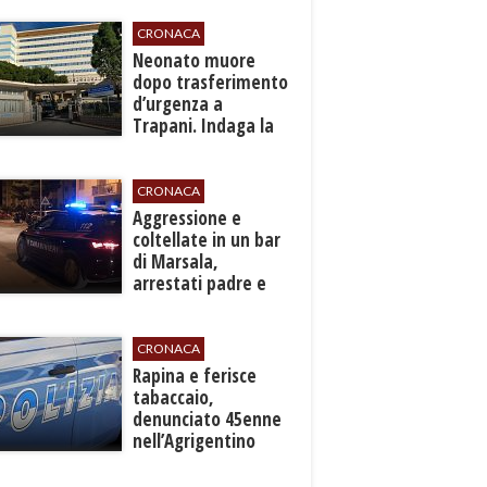
l'efficienza del
servizio
CRONACA
​Neonato muore
dopo trasferimento
d’urgenza a
Trapani. Indaga la
Procura
CRONACA
​Aggressione e
coltellate in un bar
di Marsala,
arrestati padre e
figlio
CRONACA
​Rapina e ferisce
tabaccaio,
denunciato 45enne
nell’Agrigentino