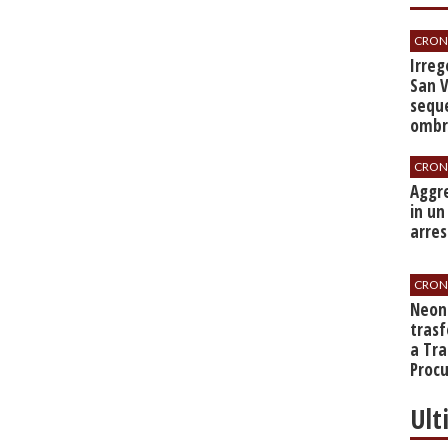
CRON
Irrego
San V
seque
ombre
CRON
​Aggr
in un
arres
CRON
​Neo
tras
a Tra
Proc
Ult