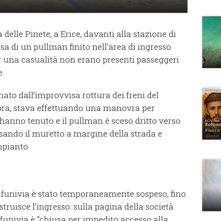
delle Pinete, a Erice, davanti alla stazione di
sa di un pullman finito nell’area di ingresso
er una casualità non erano presenti passeggeri
e.
nato dall’improvvisa rottura dei freni del
bra, stava effettuando una manovra per
 hanno tenuto e il pullman è sceso dritto verso
assando il muretto a margine della strada e
mpianto.
a funivia è stato temporaneamente sospeso, fino
ruisce l’ingresso: sulla pagina della società
 funivia è “chiusa per impedito accesso alla