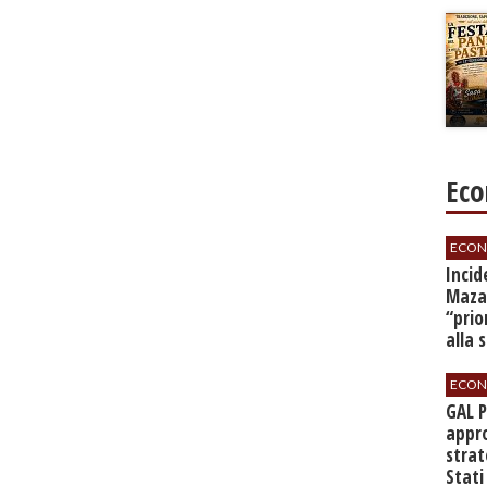
Eco
ECON
​Inci
Mazar
“prio
alla 
ECON
GAL 
appro
strat
Stati