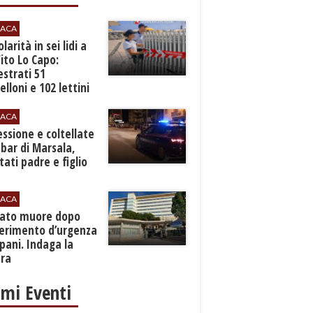
ACA
larità in sei lidi a
ito Lo Capo:
strati 51
lloni e 102 lettini
ACA
essione e coltellate
 bar di Marsala,
tati padre e figlio
ACA
nato muore dopo
ferimento d’urgenza
pani. Indaga la
ura
imi Eventi