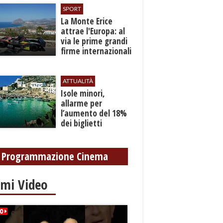
SPORT
La Monte Erice
attrae l'Europa: al
via le prime grandi
firme internazionali
tra le auto storiche
ATTUALITÀ
Isole minori,
allarme per
l’aumento del 18%
dei biglietti
marittimi
Programmazione Cinema
imi Video