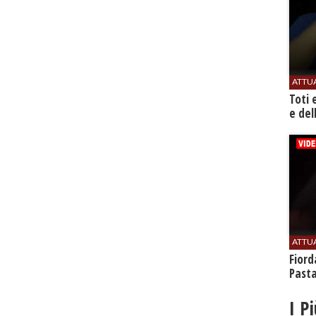
ATTU
Toti 
e del
ATTU
Fiord
Past
I P