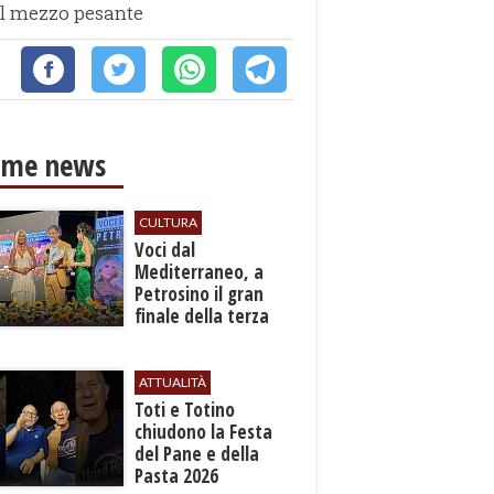
del mezzo pesante
ime news
CULTURA
Voci dal
Mediterraneo, a
Petrosino il gran
finale della terza
edizione: attesi sul
palco i Jalisse
ATTUALITÀ
Toti e Totino
chiudono la Festa
del Pane e della
Pasta 2026