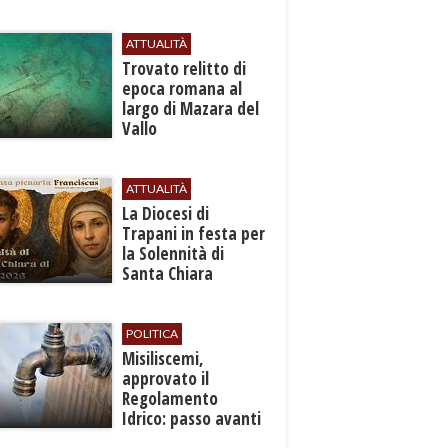
ATTUALITÀ
​Trovato relitto di
epoca romana al
largo di Mazara del
Vallo
ATTUALITÀ
La Diocesi di
Trapani in festa per
la Solennità di
Santa Chiara
d’Assisi
POLITICA
Misiliscemi,
approvato il
Regolamento
Idrico: passo avanti
per l'autonomia e