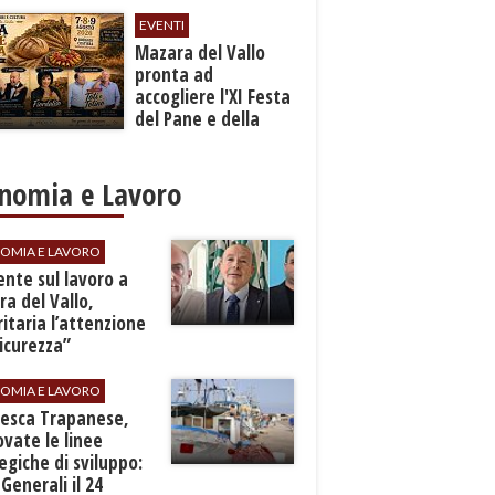
EVENTI
Mazara del Vallo
pronta ad
accogliere l'XI Festa
del Pane e della
Pasta
nomia e Lavoro
OMIA E LAVORO
dente sul lavoro a
a del Vallo,
ritaria l’attenzione
sicurezza”
OMIA E LAVORO
Pesca Trapanese,
vate le linee
egiche di sviluppo:
 Generali il 24