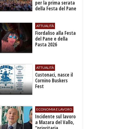
per la prima serata
della Festa del Pane
e della Pasta
ATTUALITÀ
Fiordaliso alla Festa
del Pane e della
Pasta 2026
ATTUALITÀ
Custonaci, nasce il
Cornino Buskers
Fest
ECONOMIA E LAVORO
​Incidente sul lavoro
a Mazara del Vallo,
“prioritaria