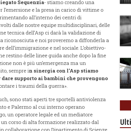
piegato Sequenzia
- stiamo creando una
l’emersione e la presa in carico di vittime o
rimentando all’interno dei centri di
volti dalle nostre equipe multidisciplinari, delle
ne tecnica dell’Asp ci darà la validazione di
sia riconosciuta e noi proveremo a diffonderla a
re dell’immigrazione e nel sociale. L’obiettivo-
che restino delle linee guida anche dopo la fine
razione non è più un’emergenza ma un
to, sempre i
n sinergia con l’Asp stiamo
r dare supporto ai bambini che provengono
rontare i traumi della guerra».
ch, sono stati aperti tre sportelli antiviolenza
nto e Palermo al cui interno operano
ogo, un operatore legale ed un mediatore
Ult
to un corso di alta formazione realizzato dal
in collaborazione con Dipartimento di Scienze