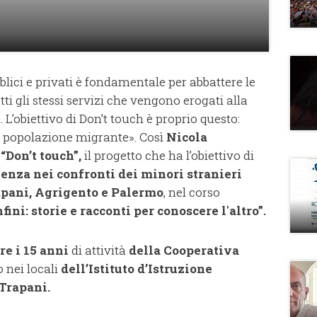
bblici e privati è fondamentale per abbattere le
tti gli stessi servizi che vengono erogati alla
 L’obiettivo di Don’t touch è proprio questo:
lla popolazione migrante». Così
Nicola
“Don’t touch”,
il progetto che ha l’obiettivo di
lenza nei confronti dei minori stranieri
pani, Agrigento e Palermo
, nel corso
nfini: storie e racconti per conoscere l'altro”.
re i 15 anni
di attività
della Cooperativa
to nei locali
dell’Istituto d’Istruzione
Trapani.