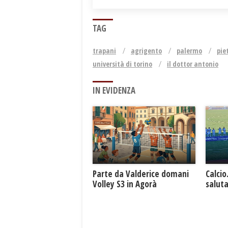
TAG
trapani
agrigento
palermo
pie
università di torino
il dottor antonio
IN EVIDENZA
Parte da Valderice domani
Calcio
Volley S3 in Agorà
saluta