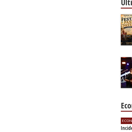
Ult
Eco
ECON
​Inci