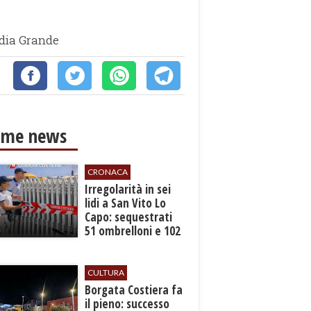
Badia Grande
ime news
CRONACA
Irregolarità in sei
lidi a San Vito Lo
Capo: sequestrati
51 ombrelloni e 102
lettini
CULTURA
​Borgata Costiera fa
il pieno: successo