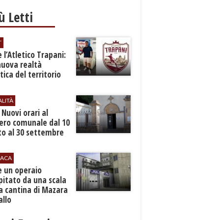
iù Letti
T
 l’Atletico Trapani:
nuova realtà
stica del territorio
ALITÀ
. Nuovi orari al
ero comunale dal 10
to al 30 settembre
ACA
e un operaio
pitato da una scala
a cantina di Mazara
allo