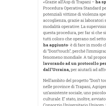
«Grazie all’Asp di Trapani –
ha s
Procedura Operativa Standard per 
potenziali vittime di violenza spe
accoglienza, grazie ai laboratori s
modalità operative. La supervisio
questa procedura, per far sì che 
tutti coloro che operano nel setto
ha aggiunto
- è di fare in modo 
di “Dont’touch”, perché l’immig
fenomeno mondiale. A tal proposi
lavorando ad un protocollo pe
dall’Ucraina,
per aiutarli ad aff
Nell’ambito del progetto “Don’t tou
nelle province di Trapani, Agrige
un’assistente sociale, uno psicol
culturale. E’ stato, inoltre, avvia
Consorzio Universitario Unisom, 