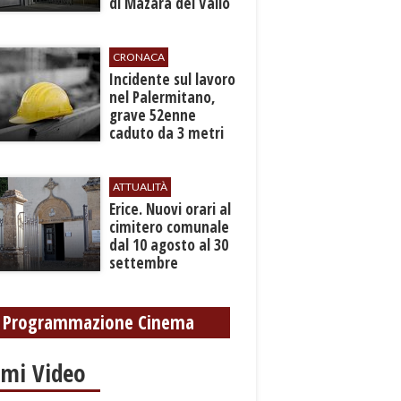
di Mazara del Vallo
CRONACA
​Incidente sul lavoro
nel Palermitano,
grave 52enne
caduto da 3 metri
in un cantiere
ATTUALITÀ
​Erice. Nuovi orari al
cimitero comunale
dal 10 agosto al 30
settembre
Programmazione Cinema
imi Video