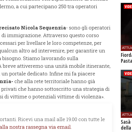
alermo, a cui partecipano 250 tra operatori
recisato Nicola Sequenzia
- sono gli operatori
o di immigrazione. Attraverso questo corso
essari per livellare le loro competenze, per
ATTU
ualcun altro ad intervenire, per garantire un
Fiord
a bisogno. Stiamo lavorando sulla
Past
A breve attiveremo una unità mobile itinerante,
un portale dedicato. Infine mi fa piacere
nzia-
che alla rete territoriale hanno già
e privati che hanno sottoscritto una strategia di
 di vittime o potenziali vittime di violenza».
ATTU
rtanti. Ricevi una mail alle 19.00 con tutte le
Sasà 
 alla nostra rassegna via email.
della