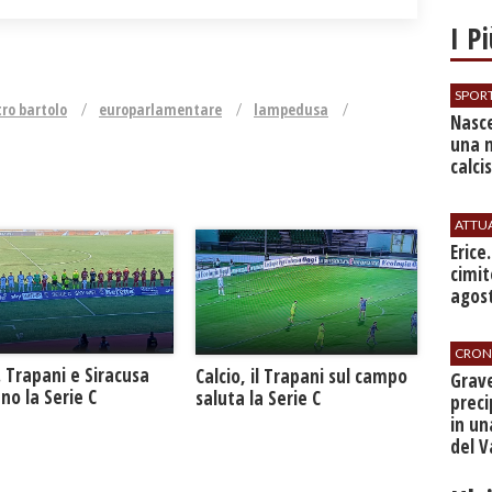
I P
SPOR
tro bartolo
europarlamentare
lampedusa
Nasce
una 
calci
ATTU
​Erice
cimit
agos
CRON
. Trapani e Siracusa
Calcio, il Trapani sul campo
​Grav
no la Serie C
saluta la Serie C
preci
in un
del V