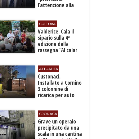
l’attenzione alla
sicurezza”
CULTURA
Valderice. Cala il
sipario sulla 4ª
edizione della
rassegna “Al calar
del sole - Libri ed
autori”
ATTUALITÀ
Custonaci.
Installate a Cornino
3 colonnine di
ricarica per auto
elettriche
CRONACA
​Grave un operaio
precipitato da una
scala in una cantina