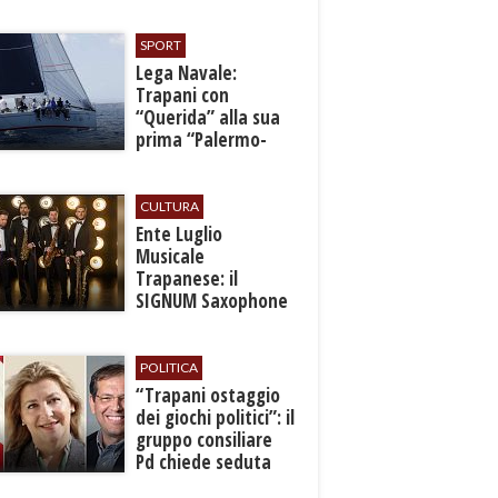
SPORT
​Lega Navale:
Trapani con
“Querida” alla sua
prima “Palermo-
Montecarlo”
CULTURA
Ente Luglio
Musicale
Trapanese: il
SIGNUM Saxophone
Quartet in concerto
con l’“American
Dream”
POLITICA
​“Trapani ostaggio
dei giochi politici”: il
gruppo consiliare
Pd chiede seduta
anticipata per il