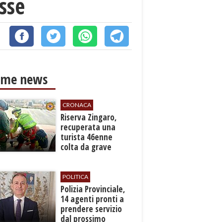
isse
ime news
CRONACA
​Riserva Zingaro,
recuperata una
turista 46enne
colta da grave
malore
POLITICA
​Polizia Provinciale,
14 agenti pronti a
prendere servizio
dal prossimo