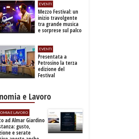
EVENTI
Mezzo Festival: un
inizio travolgente
tra grande musica
e sorprese sul palco
EVENTI
Presentata a
Petrosino la terza
edizione del
Festival
Internazione della
Canzone Italiana
"Voci dal
nomia e Lavoro
Mediterraneo"
OMIA E LAVORO
to ad Almar Giardino
stanza: gusto,
zione e serate
sive aperte anche