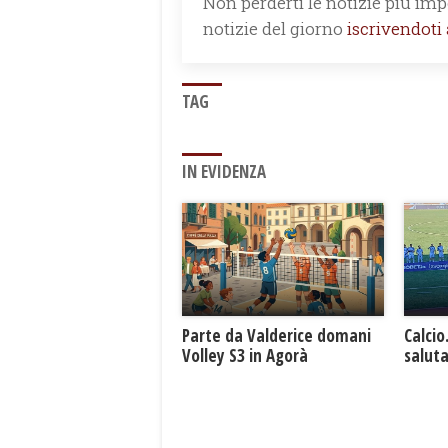
Non perderti le notizie più impo
notizie del giorno
iscrivendoti
TAG
IN EVIDENZA
Parte da Valderice domani
Calcio
Volley S3 in Agorà
saluta