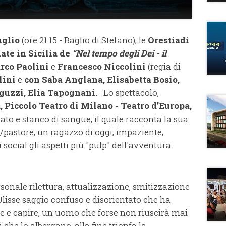
uglio
(ore 21.15 - Baglio di Stefano), le
Orestiadi
ate in Sicilia de
“Nel tempo degli Dei - il
rco Paolini
e
Francesco Niccolini
(regia di
lini
e
con Saba Anglana, Elisabetta Bosio,
guzzi, Elia Tapognani.
Lo spettacolo,
, Piccolo Teatro di Milano - Teatro d’Europa,
gato e stanco di sangue, il quale racconta la sua
pastore, un ragazzo di oggi, impaziente,
social gli aspetti più "pulp" dell'avventura
rsonale rilettura, attualizzazione, smitizzazione
Ulisse saggio confuso e disorientato che ha
e e capire, un uomo che forse non riuscirà mai
che lo albergano, alla fine trionfa la