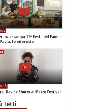
URA
erenza stampa 11^ Festa del Pane e
 Pasta. Le interviste
ALITÀ
a, Davide Shorty al Mezzo Festival
iù Letti