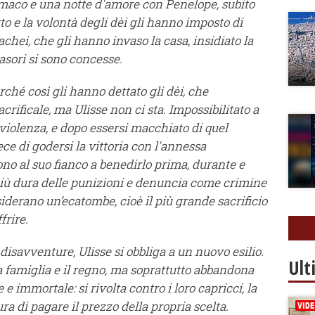
elemaco e una notte d'amore con Penelope, subito
to e la volontà degli dèi gli hanno imposto di
chei, che gli hanno invaso la casa, insidiato la
vasori si sono concesse.
hé così gli hanno dettato gli dèi, che
rificale, ma Ulisse non ci sta. Impossibilitato a
 violenza, e dopo essersi macchiato di quel
ece di godersi la vittoria con l'annessa
no al suo fianco a benedirlo prima, durante e
 più dura delle punizioni e denuncia come crimine
iderano un’ecatombe, cioè il più grande sacrificio
frire.
 disavventure, Ulisse si obbliga a un nuovo esilio.
Ult
 famiglia e il regno, ma soprattutto abbandona
 e immortale: si rivolta contro i loro capricci, la
a di pagare il prezzo della propria scelta.