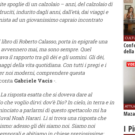
te spoglie di un calzolaio – anzi, del calzolaio di
uciti, indurito dagli anni, dall'età, dai viaggi e
onista ad un giovanissimo capraio incontrato
CULT
libro di Roberto Calasso, porta in epigrafe una
Conf
non avvennero mai, ma sono sempre. Quel
della
a il rapporto tra gli dèi e gli uomini. Gli dèi,
ggi della vita quotidiana. Con tutti i pregi e i
, per noi moderni, comprendere questa
cconta
Gabriele Vacis
-.
? La risposta esatta che si doveva dare al
he voglio dirvi: dov’è Dio? In cielo, in terra e in
ATTU
inciato a parlarmi di questo spettacolo mi ha
Mazar
val Noah Harari. Lì si trova una risposta che
smo: adesso gli dèi siamo noi. Siamo noi
I P
temporali e abitiamo in chiese preziosissime: