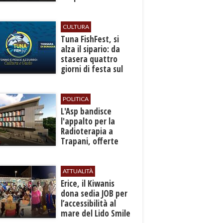
autunno
CULTURA
​Tuna FishFest, si
alza il sipario: da
stasera quattro
giorni di festa sul
mare a Bonagia
POLITICA
L'Asp bandisce
l'appalto per la
Radioterapia a
Trapani, offerte
entro l'8 ottobre
ATTUALITÀ
​Erice, il Kiwanis
dona sedia JOB per
l’accessibilità al
mare del Lido Smile