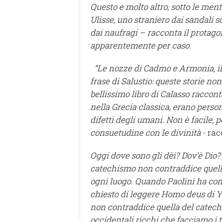
Questo e molto altro, sotto le menti
Ulisse, uno straniero dai sandali sdr
dai naufragi – racconta il protag
apparentemente per caso.
“Le nozze di Cadmo e Armonia, il 
frase di Salustio: queste storie 
bellissimo libro di Calasso raccontav
nella Grecia classica, erano persona
difetti degli umani. Non è facile
consuetudine con le divinità
- ra
Oggi dove sono gli dèi? Dov’è Dio
catechismo non contraddice quello c
ogni luogo. Quando Paolini ha com
chiesto di leggere Homo deus di Yu
non contraddice quella del catechi
occidentali ricchi che facciamo i 