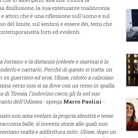
a disillusione, la sua estenuante malinconia.
e attori che è una riflessione sull'uomo e sul
so del limite, sul sentirsi e essere déi, temi che
ontemporaneità forti ed evidenti.
ta lontano: e la distanza (celeste e marina) è la
erlo e cantarlo. Perché di questo si tratta: un
ex guerriero ed eroe, Ulisse, ridotto a calzolaio
ina verso non si sa dove con un remo in spalla,
di Tiresia, l'indovino cieco, gli fa nel suo
 canto dell'Odissea
- spiega
Marco Paolini
-.
iato non ama svelare la propria identità e tesse
racconta balle, si inventa storie alle quali non
ventano realtà e addirittura mito. Ulisse, dopo un