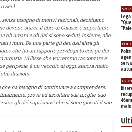
o Seul.
SPOR
​Lega
 senza bisogno di motivi razionali, decidiamo
“Quer
 devono starci. Il libro di Calasso è importante
“Pal
ui gli umani e gli dèi si sono seduti, insieme, allo
i i muri. Da una parte gli dèi, dall’altra gli
POLIT
uomo che ha un rapporto privilegiato con gli dèi
​Poli
agent
sua arguzia. L’Ulisse che vorremmo raccontare è
servi
sue peripezie, è un vecchio di oggi: ancora molto
autu
ili illusioni.
CRON
to che ha bisogno di continuare a comprendere,
​Rise
recup
, finalmente, prova ad ascoltare sua moglie, suo
46en
sino gli dèi capricciosi che si sono giocati il suo
malo
Ult