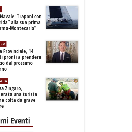
T
 Navale: Trapani con
ida” alla sua prima
ermo-Montecarlo”
ICA
zia Provinciale, 14
i pronti a prendere
zio dal prossimo
nno
ACA
rva Zingaro,
erata una turista
ne colta da grave
re
imi Eventi