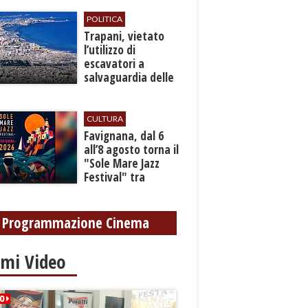
bilancio
POLITICA
​Trapani, vietato
l’utilizzo di
escavatori a
salvaguardia delle
reti idrica e
fognaria
CULTURA
Favignana, dal 6
all’8 agosto torna il
"Sole Mare Jazz
Festival" tra
musica, arte e
cultura
Programmazione Cinema
imi Video