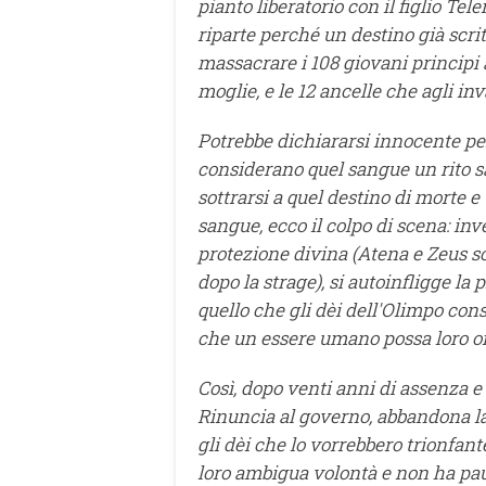
pianto liberatorio con il figlio T
riparte perché un destino già scrit
massacrare i 108 giovani principi a
moglie, e le 12 ancelle che agli in
Potrebbe dichiararsi innocente perc
considerano quel sangue un rito sac
sottrarsi a quel destino di morte e
sangue, ecco il colpo di scena: inv
protezione divina (Atena e Zeus so
dopo la strage), si autoinfligge la
quello che gli dèi dell'Olimpo cons
che un essere umano possa loro of
Così, dopo venti anni di assenza e
Rinuncia al governo, abbandona la
gli dèi che lo vorrebbero trionfante
loro ambigua volontà e non ha paur