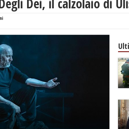
gli Dei, il calzolaio di Ul
ni
Ult