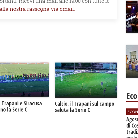
rtanti. Ricevi una mail alle 19.00 con tutte le
 alla nostra rassegna via email.
Eco
. Trapani e Siracusa
Calcio, il Trapani sul campo
no la Serie C
saluta la Serie C
ECON
Agos
di Co
tradi
esclu