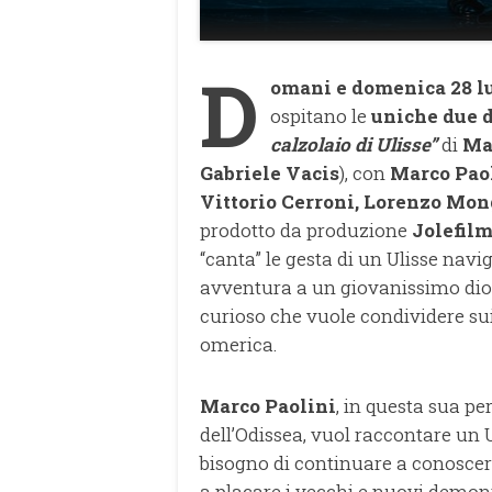
D
omani e domenica 28 l
ospitano le
uniche due d
calzolaio di Ulisse”
di
Ma
Gabriele Vacis
), con
Marco Pao
Vittorio Cerroni, Lorenzo Mon
prodotto da produzione
Jolefilm
“canta” le gesta di un Ulisse navi
avventura a un giovanissimo dio/
curioso che vuole condividere sui 
omerica.
Marco Paolini
, in questa sua pe
dell’Odissea, vuol raccontare un 
bisogno di continuare a conoscer
a placare i vecchi e nuovi demoni 