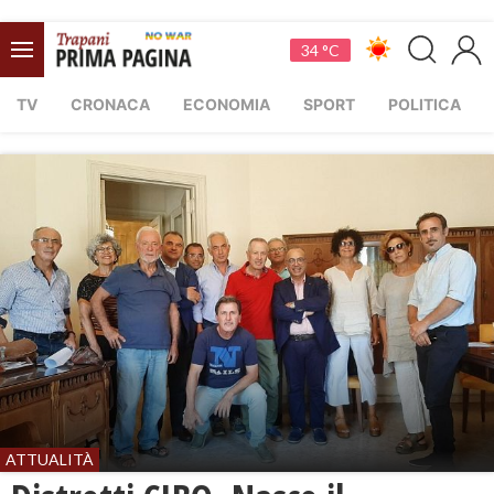
34 °C
TV
CRONACA
ECONOMIA
SPORT
POLITICA
ATTUALITÀ