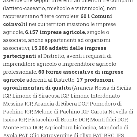
aziende che seppur afferenti ad ulteriori tre comparti
(lattiero-caseario, mielicolo e vitivinicolo), non
rappresentano filiere complete:
60 i Comuni
coinvolti
nei cui territori insistono le imprese
agricole,
6.157 imprese agricole
, singole o
associate, anche appartenenti ad organismi
associativi;
15.286 addetti delle imprese
partecipanti
al Distretto, aventi i requisiti di
imprenditore agricolo o imprenditore agricolo
professionale;
60 forme associative di imprese
agricole
aderenti al Distretto;
17 produzioni
agroalimentari di qualità
(Arancia Rossa di Sicilia
IGP, Limone di Siracusa IGP, Limone Interdonato
Messina IGP, Arancia di Ribera DOP, Pomodoro di
Pachino IGP, Melone di Pachino IGP, Carota Novella di
Ispica IGP, Pistacchio di Bronte DOP, Monti Iblei DOP,
Monte Etna DOP, Agricoltura biologica, Mandorla di
Avola PAT, Olio Extravergine di oliva PAT, BRC, IFS,