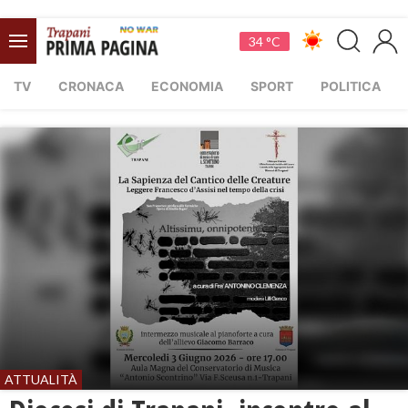
34 °C
TV
CRONACA
ECONOMIA
SPORT
POLITICA
ATTUALITÀ