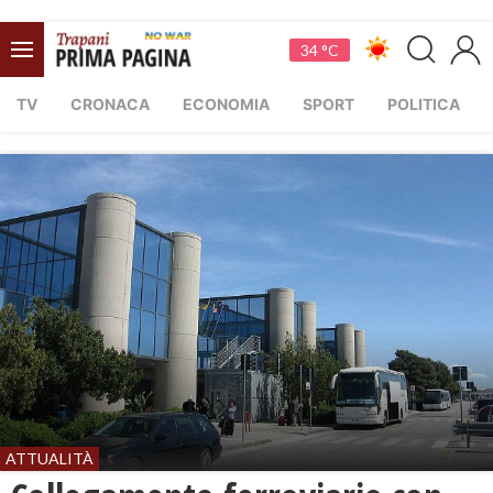
34 °C
TV
CRONACA
ECONOMIA
SPORT
POLITICA
ATTUALITÀ