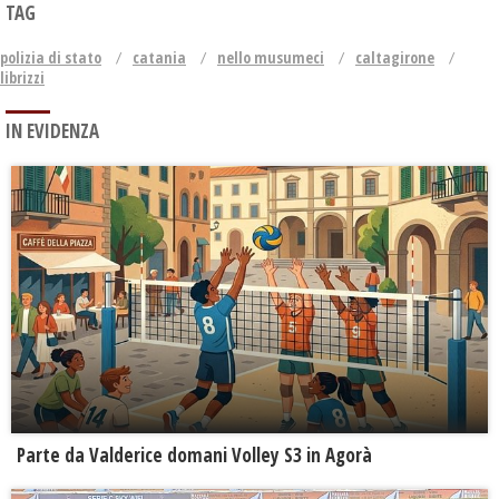
TAG
polizia di stato
catania
nello musumeci
caltagirone
librizzi
IN EVIDENZA
Parte da Valderice domani Volley S3 in Agorà