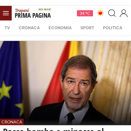
34 °C
TV
CRONACA
ECONOMIA
SPORT
POLITICA
CRONACA