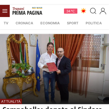
34 °C
TV
CRONACA
ECONOMIA
SPORT
POLITICA
ATTUALITÀ