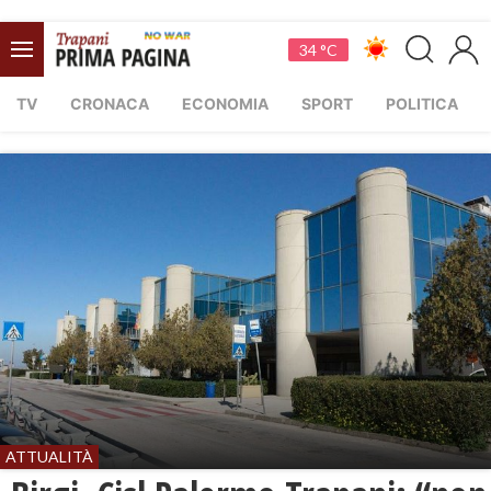
34 °C
TV
CRONACA
ECONOMIA
SPORT
POLITICA
ATTUALITÀ