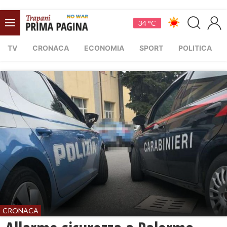
34 °C
TV
CRONACA
ECONOMIA
SPORT
POLITICA
CRONACA