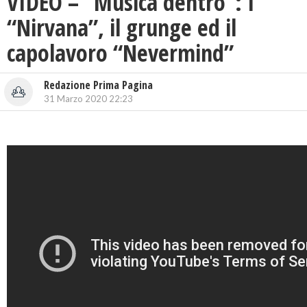
VIDEO – “Musica dentro”: I
“Nirvana”, il grunge ed il
capolavoro “Nevermind”
Redazione Prima Pagina
31 Marzo 2020 22:23