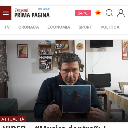
34 °C
TV
CRONACA
ECONOMIA
SPORT
POLITICA
ATTUALITÀ