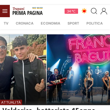
34 °C
TV
CRONACA
ECONOMIA
SPORT
POLITICA
ATTUALITÀ