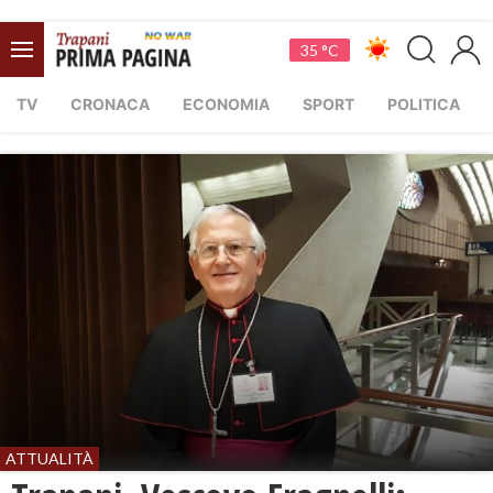
35 °C
TV
CRONACA
ECONOMIA
SPORT
POLITICA
ATTUALITÀ