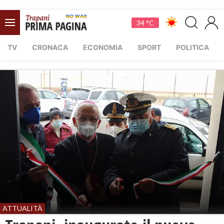
34 °C
TV
CRONACA
ECONOMIA
SPORT
POLITICA
ATTUALITÀ