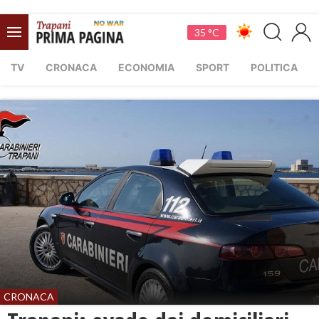
35 °C
TV
CRONACA
ECONOMIA
SPORT
POLITICA
CRONACA