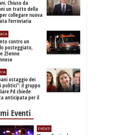
ani. Chiuso da
i un tratto della
per collegare nuova
ta ferroviaria
eroporto
ACA
anto contro un
lo posteggiato,
e 25enne
Ennese
ICA
pani ostaggio dei
i politici”: il gruppo
liare Pd chiede
a anticipata per il
cio
imi Eventi
EVENTI