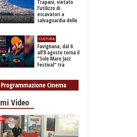
​Trapani, vietato
l’utilizzo di
escavatori a
salvaguardia delle
reti idrica e
fognaria
CULTURA
Favignana, dal 6
all’8 agosto torna il
"Sole Mare Jazz
Festival" tra
musica, arte e
cultura
Programmazione Cinema
imi Video