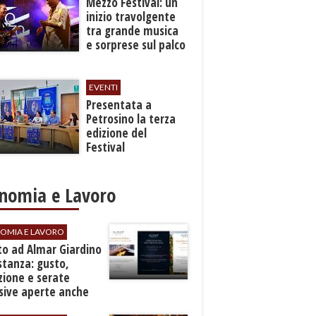
Mezzo Festival: un
inizio travolgente
tra grande musica
e sorprese sul palco
EVENTI
Presentata a
Petrosino la terza
edizione del
Festival
Internazione della
Canzone Italiana
"Voci dal
nomia e Lavoro
Mediterraneo"
OMIA E LAVORO
to ad Almar Giardino
stanza: gusto,
zione e serate
sive aperte anche
ospiti esterni