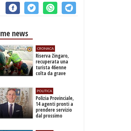
ime news
CRONACA
​Riserva Zingaro,
recuperata una
turista 46enne
colta da grave
malore
POLITICA
​Polizia Provinciale,
14 agenti pronti a
prendere servizio
dal prossimo
autunno