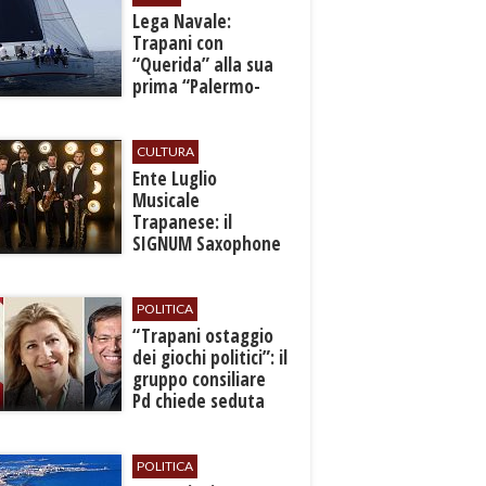
​Lega Navale:
Trapani con
“Querida” alla sua
prima “Palermo-
Montecarlo”
CULTURA
Ente Luglio
Musicale
Trapanese: il
SIGNUM Saxophone
Quartet in concerto
con l’“American
Dream”
POLITICA
​“Trapani ostaggio
dei giochi politici”: il
gruppo consiliare
Pd chiede seduta
anticipata per il
bilancio
POLITICA