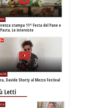
URA
erenza stampa 11^ Festa del Pane e
 Pasta. Le interviste
ALITÀ
a, Davide Shorty al Mezzo Festival
iù Letti
ICA