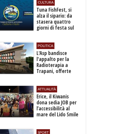
CULTURA
​Tuna FishFest, si
alza il sipario: da
stasera quattro
giorni di festa sul
mare a Bonagia
POLITICA
L'Asp bandisce
l'appalto per la
Radioterapia a
Trapani, offerte
entro l'8 ottobre
ATTUALITÀ
​Erice, il Kiwanis
dona sedia JOB per
l’accessibilità al
mare del Lido Smile
SPORT