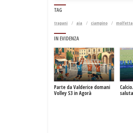
TAG
trapani
aia
ciampino
molfetta
IN EVIDENZA
Parte da Valderice domani
Calcio
Volley S3 in Agorà
saluta