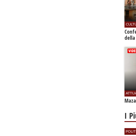
CULT
Conf
della
ATTU
Mazar
I P
POLIT