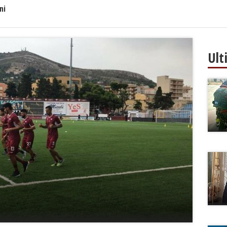
ni
Ult