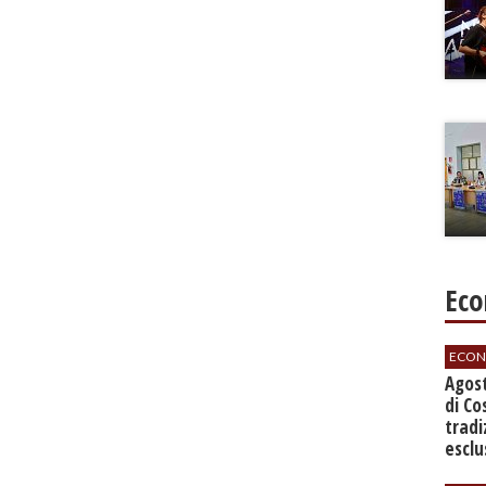
Eco
ECON
Agos
di Co
tradi
esclu
agli 