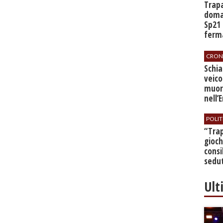
​Trap
doman
Sp21 
ferma
all’a
CRON
​Schi
veico
muor
nell’
POLIT
​“Tra
gioch
consi
sedut
bilan
Ult