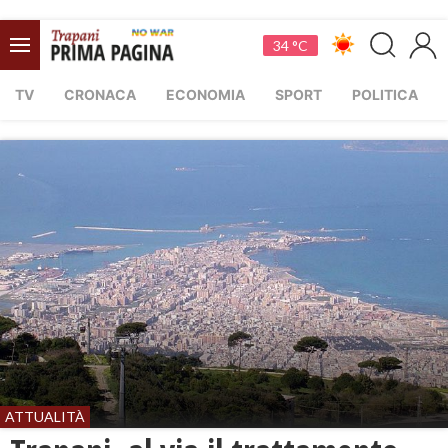
34 °C
TV
CRONACA
ECONOMIA
SPORT
POLITICA
ATTUALITÀ