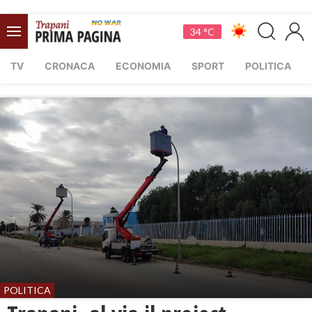
34 °C
TV
CRONACA
ECONOMIA
SPORT
POLITICA
POLITICA