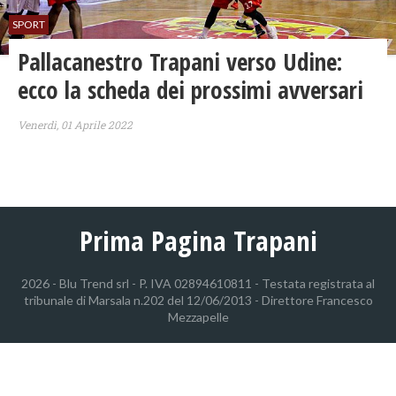
SPORT
Pallacanestro Trapani verso Udine:
ecco la scheda dei prossimi avversari
Venerdì, 01 Aprile 2022
Prima Pagina Trapani
2026 - Blu Trend srl - P. IVA 02894610811 - Testata registrata al
tribunale di Marsala n.202 del 12/06/2013 - Direttore Francesco
Mezzapelle