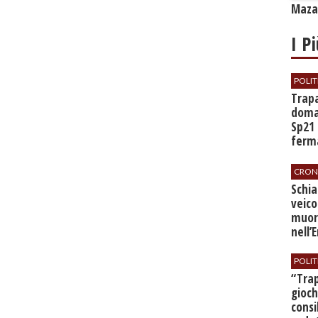
Mazar
I P
POLIT
​Trap
doman
Sp21 
ferma
all’a
CRON
​Schi
veico
muor
nell’
POLIT
​“Tra
gioch
consi