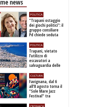
ime news
POLITICA
​“Trapani ostaggio
dei giochi politici”: il
gruppo consiliare
Pd chiede seduta
anticipata per il
bilancio
POLITICA
​Trapani, vietato
l’utilizzo di
escavatori a
salvaguardia delle
reti idrica e
fognaria
CULTURA
Favignana, dal 6
all’8 agosto torna il
"Sole Mare Jazz
Festival" tra
musica, arte e
cultura
CRONACA