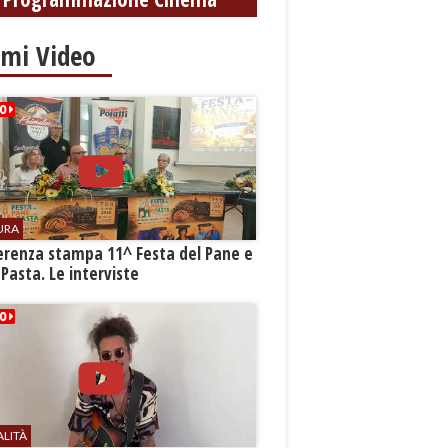
imi Video
URA
erenza stampa 11^ Festa del Pane e
 Pasta. Le interviste
ALITÀ