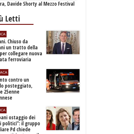
a, Davide Shorty al Mezzo Festival
iù Letti
ICA
ani. Chiuso da
i un tratto della
per collegare nuova
ta ferroviaria
eroporto
ACA
anto contro un
lo posteggiato,
e 25enne
Ennese
ICA
pani ostaggio dei
i politici”: il gruppo
liare Pd chiede