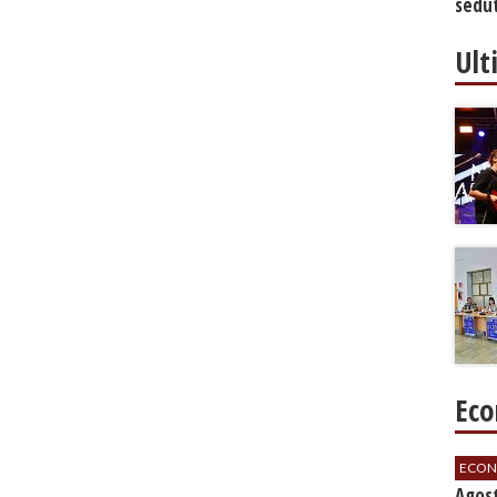
sedut
bilan
Ult
Eco
ECON
Agos