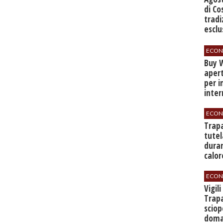
di Co
tradi
esclu
agli 
ECON
Buy W
apert
per i
inter
ECON
​Trap
tutel
duran
calor
ECON
​Vigil
Trapa
sciop
doman