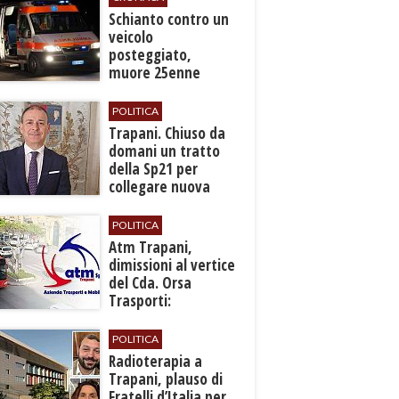
​Schianto contro un
veicolo
posteggiato,
muore 25enne
nell’Ennese
POLITICA
​Trapani. Chiuso da
domani un tratto
della Sp21 per
collegare nuova
fermata ferroviaria
all’aeroporto
POLITICA
​Atm Trapani,
dimissioni al vertice
del Cda. Orsa
Trasporti:
“Situazione grave,
urgono interventi”
POLITICA
Radioterapia a
Trapani, plauso di
Fratelli d’Italia per