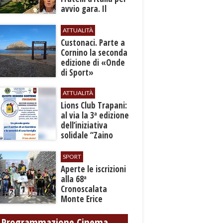
avvio gara. Il
Comitato: “Dopo 14
anni è una
ATTUALITÀ
sconfitta”
Custonaci. Parte a
Cornino la seconda
edizione di «Onde
di Sport»
ATTUALITÀ
Lions Club Trapani:
al via la 3ª edizione
dell’iniziativa
solidale “Zaino
Sospeso”
SPORT
Aperte le iscrizioni
alla 68ª
Cronoscalata
Monte Erice
Programmazione Cinema