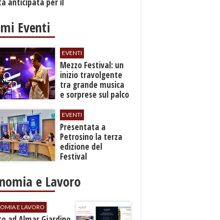
a anticipata per il
cio
imi Eventi
EVENTI
Mezzo Festival: un
inizio travolgente
tra grande musica
e sorprese sul palco
EVENTI
Presentata a
Petrosino la terza
edizione del
Festival
Internazione della
Canzone Italiana
nomia e Lavoro
"Voci dal
Mediterraneo"
OMIA E LAVORO
to ad Almar Giardino