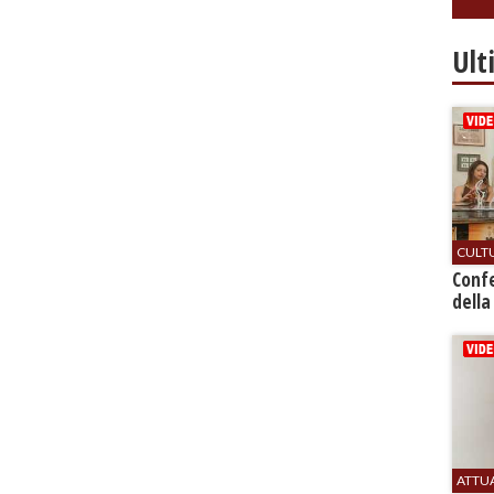
Ult
CULT
Conf
della
ATTU