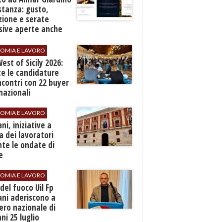
stanza: gusto,
zione e serate
sive aperte anche
ospiti esterni
OMIA E LAVORO
est of Sicily 2026:
e le candidature
ncontri con 22 buyer
nazionali
OMIA E LAVORO
ani, iniziative a
a dei lavoratori
te le ondate di
e
OMIA E LAVORO
i del fuoco Uil Fp
ni aderiscono a
ero nazionale di
i 25 luglio