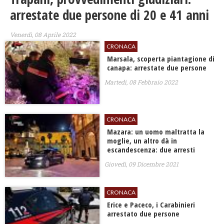
arrestate due persone di 20 e 41 anni
Venerdì, 08 Aprile 2022
CRONACA
Marsala, scoperta piantagione di
canapa: arrestate due persone
Martedì, 08 Febbraio 2022
CRONACA
Mazara: un uomo maltratta la
moglie, un altro dà in
escandescenza: due arresti
Giovedì, 09 Dicembre 2021
CRONACA
Erice e Paceco, i Carabinieri
arrestato due persone