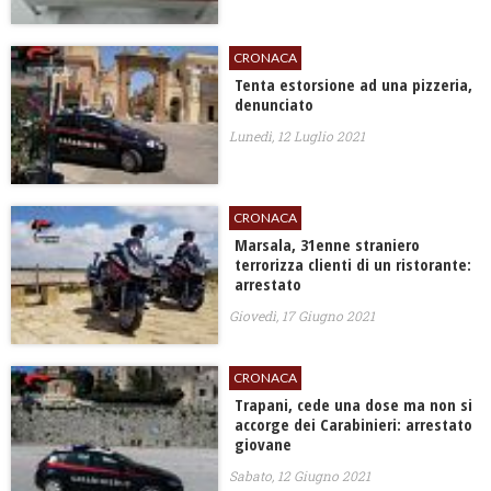
CRONACA
Tenta estorsione ad una pizzeria,
denunciato
Lunedì, 12 Luglio 2021
CRONACA
Marsala, 31enne straniero
terrorizza clienti di un ristorante:
arrestato
Giovedì, 17 Giugno 2021
CRONACA
Trapani, cede una dose ma non si
accorge dei Carabinieri: arrestato
giovane
Sabato, 12 Giugno 2021