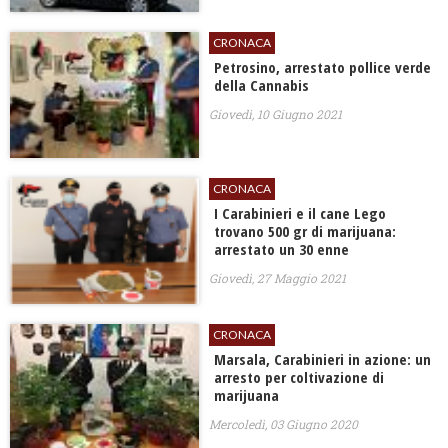
CRONACA
Petrosino, arrestato pollice verde
della Cannabis
Giovedì, 10 Giugno 2021
CRONACA
I Carabinieri e il cane Lego
trovano 500 gr di marijuana:
arrestato un 30 enne
Giovedì, 27 Maggio 2021
CRONACA
Marsala, Carabinieri in azione: un
arresto per coltivazione di
marijuana
Mercoledì, 03 Giugno 2020