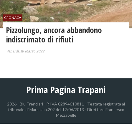
CRONACA
Pizzolungo, ancora abbandono
indiscrimato di rifiuti
Venerdì, 18 Marzo 2022
Prima Pagina Trapani
2026 - Blu Trend srl - P. IVA 02894610811 - Testata registrata al
tribunale di Marsala n.202 del 12/06/2013 - Direttore Francesco
Mezzapelle