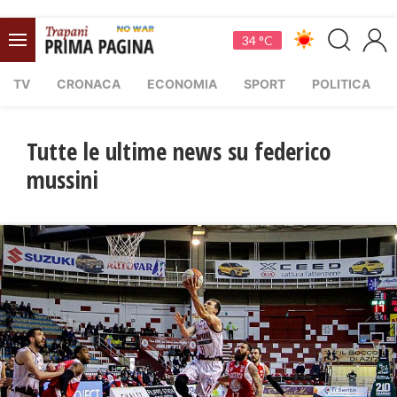
34 °C
TV
CRONACA
ECONOMIA
SPORT
POLITICA
Tutte le ultime news su federico
mussini