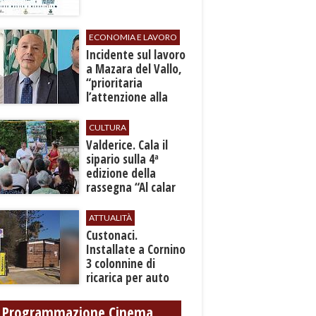
ECONOMIA E LAVORO
​Incidente sul lavoro
a Mazara del Vallo,
“prioritaria
l’attenzione alla
sicurezza”
CULTURA
Valderice. Cala il
sipario sulla 4ª
edizione della
rassegna “Al calar
del sole - Libri ed
autori”
ATTUALITÀ
Custonaci.
Installate a Cornino
3 colonnine di
ricarica per auto
elettriche
Programmazione Cinema