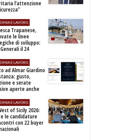
ritaria l’attenzione
sicurezza”
OMIA E LAVORO
Pesca Trapanese,
vate le linee
egiche di sviluppo:
 Generali il 24
embre
OMIA E LAVORO
to ad Almar Giardino
stanza: gusto,
zione e serate
sive aperte anche
ospiti esterni
OMIA E LAVORO
est of Sicily 2026:
e le candidature
ncontri con 22 buyer
nazionali