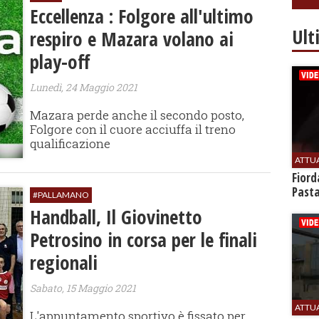
Eccellenza : Folgore all'ultimo
Ult
respiro e Mazara volano ai
play-off
Lunedì, 24 Maggio 2021
Mazara perde anche il secondo posto,
Folgore con il cuore acciuffa il treno
qualificazione
ATTU
Fiord
Past
#PALLAMANO
Handball, Il Giovinetto
Petrosino in corsa per le finali
regionali
Sabato, 15 Maggio 2021
ATTU
L'appuntamento sportivo è fissato per