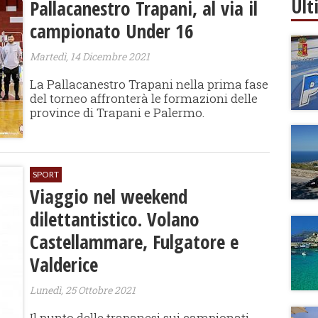
Ult
Pallacanestro Trapani, al via il
campionato Under 16
Martedì, 14 Dicembre 2021
La Pallacanestro Trapani nella prima fase
del torneo affronterà le formazioni delle
province di Trapani e Palermo.
SPORT
Viaggio nel weekend
dilettantistico. Volano
Castellammare, Fulgatore e
Valderice
Lunedì, 25 Ottobre 2021
Il punto delle trapanesi sui campionati