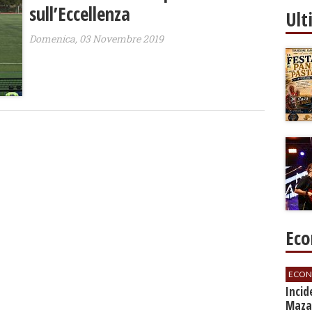
sull’Eccellenza
Ult
Domenica, 03 Novembre 2019
Eco
ECON
​Inci
Mazar