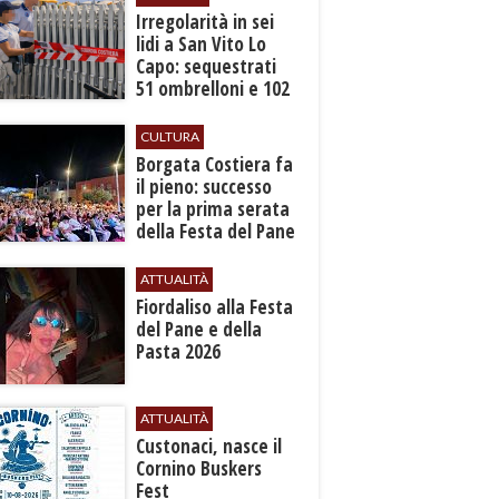
Irregolarità in sei
lidi a San Vito Lo
Capo: sequestrati
51 ombrelloni e 102
lettini
CULTURA
​Borgata Costiera fa
il pieno: successo
per la prima serata
della Festa del Pane
e della Pasta
ATTUALITÀ
Fiordaliso alla Festa
del Pane e della
Pasta 2026
ATTUALITÀ
Custonaci, nasce il
Cornino Buskers
Fest