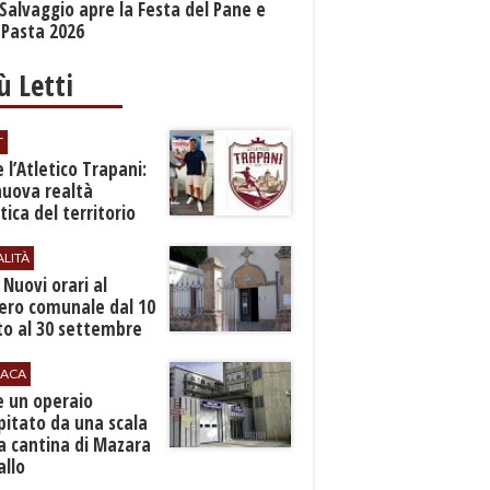
Salvaggio apre la Festa del Pane e
 Pasta 2026
iù Letti
T
 l’Atletico Trapani:
nuova realtà
stica del territorio
ALITÀ
. Nuovi orari al
ero comunale dal 10
to al 30 settembre
ACA
e un operaio
pitato da una scala
a cantina di Mazara
allo