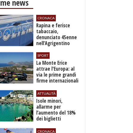
ime news
CRONACA
​Rapina e ferisce
tabaccaio,
denunciato 45enne
nell’Agrigentino
SPORT
La Monte Erice
attrae l'Europa: al
via le prime grandi
firme internazionali
tra le auto storiche
ATTUALITÀ
Isole minori,
allarme per
l’aumento del 18%
dei biglietti
marittimi
CRONACA