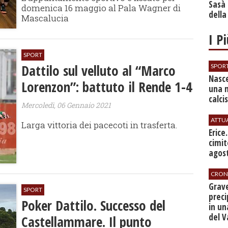
Sasà 
domenica 16 maggio al Pala Wagner di
della
Mascalucia
I P
SPORT
Dattilo sul velluto al “Marco
SPOR
Nasce
Lorenzon”: battuto il Rende 1-4
una 
calci
Mercoledì, 06 Gennaio 2021
ATTU
Larga vittoria dei pacecoti in trasferta.
​Erice
cimit
agos
CRON
​Grav
SPORT
preci
Poker Dattilo. Successo del
in un
del V
Castellammare. Il punto