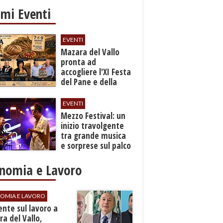
imi Eventi
EVENTI
Mazara del Vallo
pronta ad
accogliere l'XI Festa
del Pane e della
Pasta
EVENTI
Mezzo Festival: un
inizio travolgente
tra grande musica
e sorprese sul palco
nomia e Lavoro
OMIA E LAVORO
dente sul lavoro a
a del Vallo,