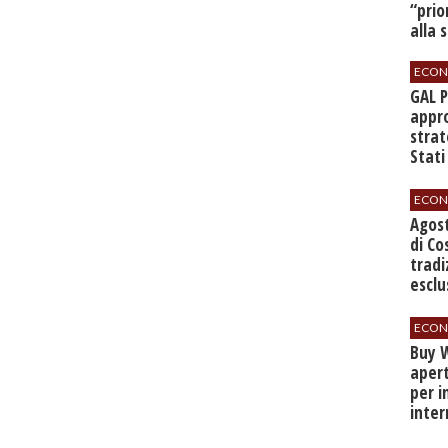
“prio
alla 
ECON
GAL 
appro
strat
Stati
sett
ECON
Agos
di Co
tradi
esclu
agli 
ECON
Buy W
apert
per i
inter