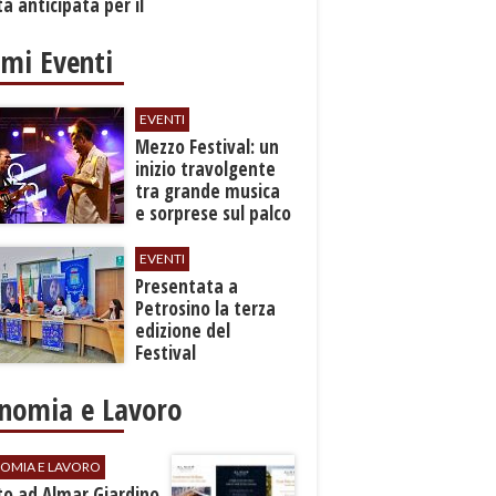
a anticipata per il
cio
imi Eventi
EVENTI
Mezzo Festival: un
inizio travolgente
tra grande musica
e sorprese sul palco
EVENTI
Presentata a
Petrosino la terza
edizione del
Festival
Internazione della
Canzone Italiana
nomia e Lavoro
"Voci dal
Mediterraneo"
OMIA E LAVORO
to ad Almar Giardino