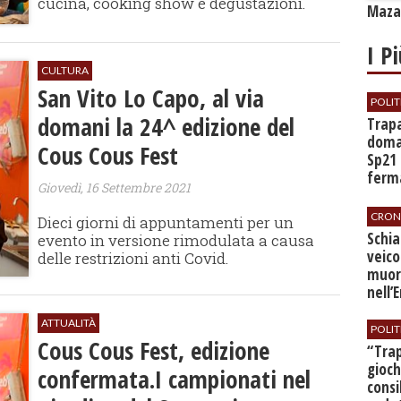
cucina, cooking show e degustazioni.
Mazar
I P
CULTURA
San Vito Lo Capo, al via
POLIT
domani la 24^ edizione del
​Trap
doman
Cous Cous Fest
Sp21 
ferma
Giovedì, 16 Settembre 2021
all’a
CRON
Dieci giorni di appuntamenti per un
​Schi
evento in versione rimodulata a causa
veico
delle restrizioni anti Covid.
muor
nell’
ATTUALITÀ
POLIT
Cous Cous Fest, edizione
​“Tra
gioch
confermata.I campionati nel
consi