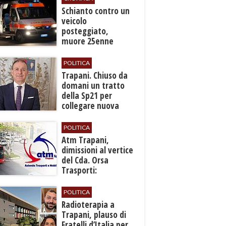
​Schianto contro un
veicolo
posteggiato,
muore 25enne
nell’Ennese
POLITICA
​Trapani. Chiuso da
domani un tratto
della Sp21 per
collegare nuova
fermata ferroviaria
all’aeroporto
POLITICA
​Atm Trapani,
dimissioni al vertice
del Cda. Orsa
Trasporti:
“Situazione grave,
urgono interventi”
POLITICA
Radioterapia a
Trapani, plauso di
Fratelli d’Italia per