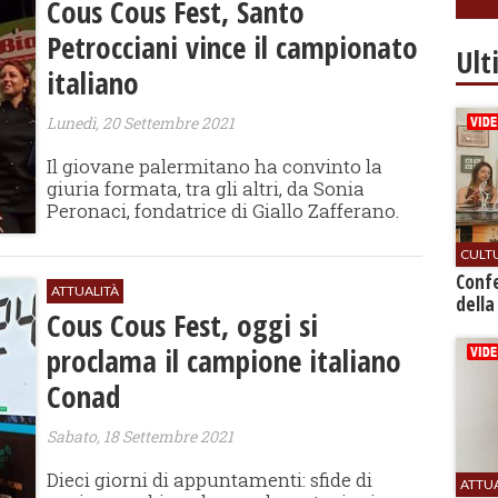
Cous Cous Fest, Santo
Petrocciani vince il campionato
Ult
italiano
Lunedì, 20 Settembre 2021
Il giovane palermitano ha convinto la
giuria formata, tra gli altri, da Sonia
Peronaci, fondatrice di Giallo Zafferano.
CULT
Conf
ATTUALITÀ
della
Cous Cous Fest, oggi si
proclama il campione italiano
Conad
Sabato, 18 Settembre 2021
Dieci giorni di appuntamenti: sfide di
ATTU