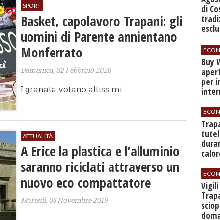
SPORT
di Co
Basket, capolavoro Trapani: gli
tradi
esclu
uomini di Parente annientano
agli 
Monferrato
ECON
Buy W
Domenica, 02 Febbraio 2020
apert
per i
I granata votano altissimi
inter
ECON
​Trap
tutel
ATTUALITÀ
duran
A Erice la plastica e l’alluminio
calor
saranno riciclati attraverso un
ECON
nuovo eco compattatore
​Vigil
Trapa
Martedì, 05 Novembre 2019
sciop
doman