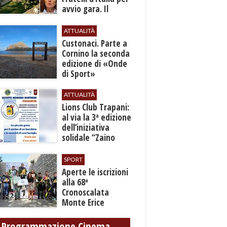
avvio gara. Il
Comitato: “Dopo 14
anni è una
ATTUALITÀ
sconfitta”
Custonaci. Parte a
Cornino la seconda
edizione di «Onde
di Sport»
ATTUALITÀ
Lions Club Trapani:
al via la 3ª edizione
dell’iniziativa
solidale “Zaino
Sospeso”
SPORT
Aperte le iscrizioni
alla 68ª
Cronoscalata
Monte Erice
Programmazione Cinema