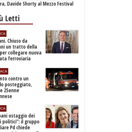
a, Davide Shorty al Mezzo Festival
iù Letti
ICA
ani. Chiuso da
i un tratto della
per collegare nuova
ta ferroviaria
eroporto
ACA
anto contro un
lo posteggiato,
e 25enne
Ennese
ICA
pani ostaggio dei
i politici”: il gruppo
liare Pd chiede