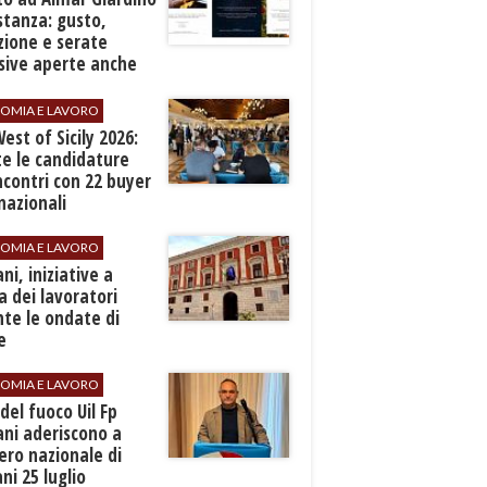
stanza: gusto,
zione e serate
sive aperte anche
ospiti esterni
OMIA E LAVORO
est of Sicily 2026:
e le candidature
ncontri con 22 buyer
nazionali
OMIA E LAVORO
ani, iniziative a
a dei lavoratori
te le ondate di
e
OMIA E LAVORO
i del fuoco Uil Fp
ni aderiscono a
ero nazionale di
i 25 luglio