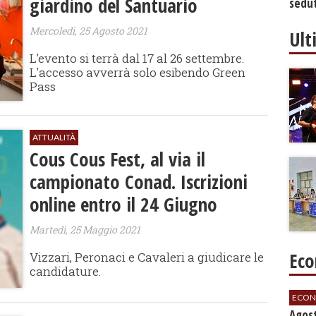
giardino del Santuario
sedut
bilan
Mercoledì, 25 Agosto 2021
Ult
L'evento si terrà dal 17 al 26 settembre.
L'accesso avverrà solo esibendo Green
Pass
ATTUALITÀ
Cous Cous Fest, al via il
campionato Conad. Iscrizioni
online entro il 24 Giugno
Martedì, 25 Maggio 2021
Eco
Vizzari, Peronaci e Cavaleri a giudicare le
candidature.
ECON
Agos