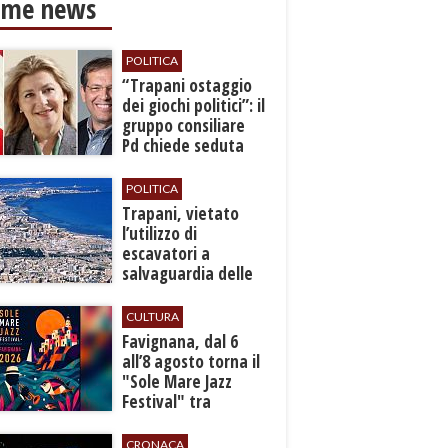
ime news
POLITICA
​“Trapani ostaggio
dei giochi politici”: il
gruppo consiliare
Pd chiede seduta
anticipata per il
bilancio
POLITICA
​Trapani, vietato
l’utilizzo di
escavatori a
salvaguardia delle
reti idrica e
fognaria
CULTURA
Favignana, dal 6
all’8 agosto torna il
"Sole Mare Jazz
Festival" tra
musica, arte e
cultura
CRONACA