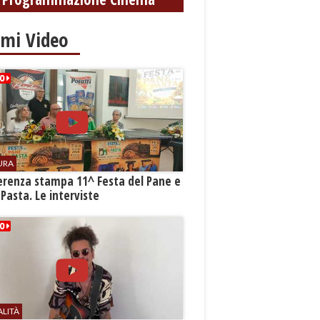
imi Video
URA
erenza stampa 11^ Festa del Pane e
 Pasta. Le interviste
ALITÀ