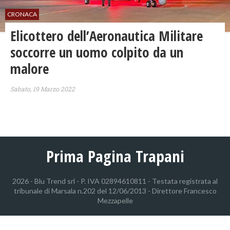
CRONACA
Elicottero dell’Aeronautica Militare
soccorre un uomo colpito da un
malore
Sabato, 19 Marzo 2022
Prima Pagina Trapani
2026 - Blu Trend srl - P. IVA 02894610811 - Testata registrata al
tribunale di Marsala n.202 del 12/06/2013 - Direttore Francesco
Mezzapelle