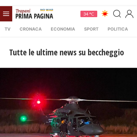
34 °C
TV
CRONACA
ECONOMIA
SPORT
POLITICA
Tutte le ultime news su beccheggio