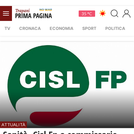
35 °C
TV
CRONACA
ECONOMIA
SPORT
POLITICA
ATTUALITÀ