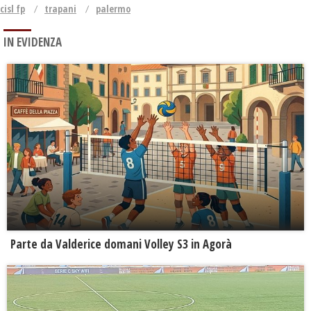
cisl fp
trapani
palermo
IN EVIDENZA
Parte da Valderice domani Volley S3 in Agorà