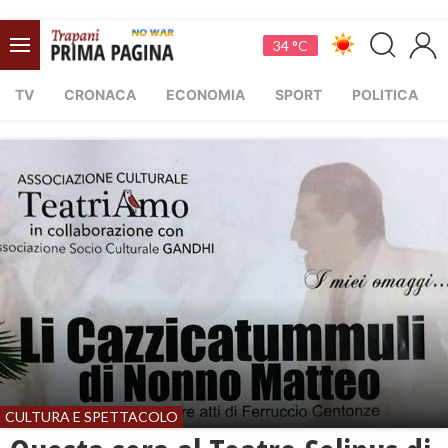
34 °C
TV
CRONACA
ECONOMIA
SPORT
POLITICA
CULTURA E SPETTACOLO