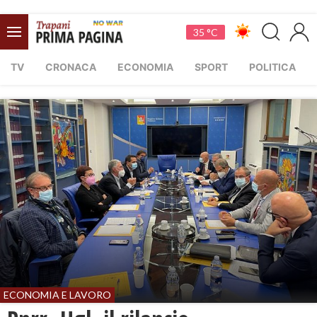
35 °C
TV
CRONACA
ECONOMIA
SPORT
POLITICA
ECONOMIA E LAVORO