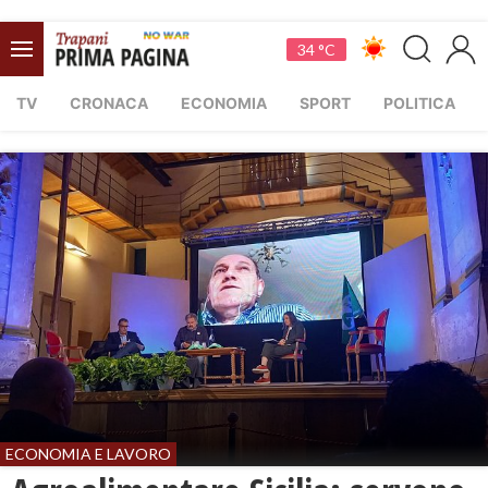
34 °C
TV
CRONACA
ECONOMIA
SPORT
POLITICA
ECONOMIA E LAVORO