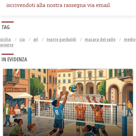
iscrivendoti alla nostra rassegna via email.
TAG
sicilia
cia
pil
teatro garibaldi
mazara del vallo
medio
oriente
IN EVIDENZA