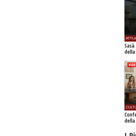
ATTU
Sasà 
della
CULT
Conf
della
I P