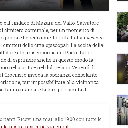
 e il sindaco di Mazara del Vallo, Salvatore
a al cimitero comunale, per un momento di
eghiera e benedizione. In tutta Italia i Vescovi
imiteri delle città episcopali. La scelta della
affidare alla misericordia del Padre tutti i
ché di esprimere anche in questo modo la
ono nel pianto e nel dolore: «un Venerdì di
al Crocifisso invoca la speranza consolante
cristiane, pur impossibilitate alla vicinanza
 non fanno mancare la loro prossimità di
rtanti. Ricevi una mail alle 19.00 con tutte le
 alla nostra rassegna via email.