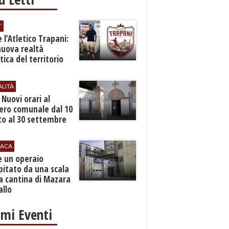
T
 l’Atletico Trapani:
nuova realtà
stica del territorio
ALITÀ
. Nuovi orari al
ero comunale dal 10
to al 30 settembre
ACA
e un operaio
pitato da una scala
a cantina di Mazara
allo
imi Eventi