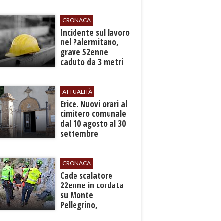
CRONACA
​Incidente sul lavoro
nel Palermitano,
grave 52enne
caduto da 3 metri
in un cantiere
ATTUALITÀ
​Erice. Nuovi orari al
cimitero comunale
dal 10 agosto al 30
settembre
CRONACA
​Cade scalatore
22enne in cordata
su Monte
Pellegrino,
recuperato con