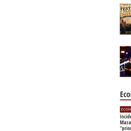
Eco
ECON
​Inci
Mazar
“prio