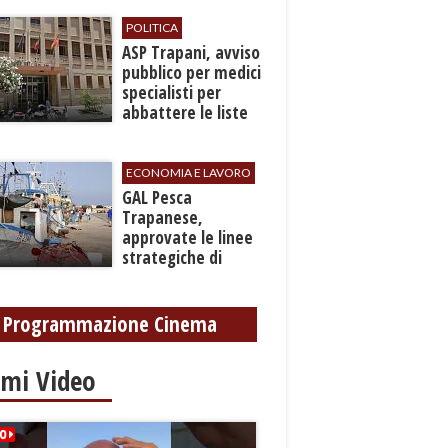
grave ferita a una
gamba
POLITICA
ASP Trapani, avviso
pubblico per medici
specialisti per
abbattere le liste
d'attesa
ECONOMIA E LAVORO
GAL Pesca
Trapanese,
approvate le linee
strategiche di
sviluppo: Stati
Generali il 24
settembre
Programmazione Cinema
imi Video