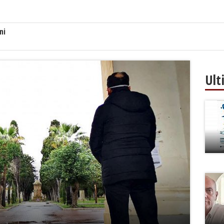
ni
Ult