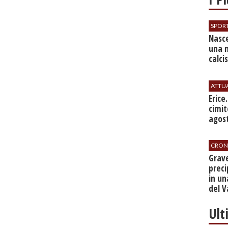
SPOR
Nasce
una 
calci
ATTU
​Erice
cimit
agos
CRON
​Grav
preci
in un
del V
Ult