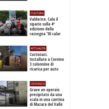
sicurezza”
CULTURA
Valderice. Cala il
sipario sulla 4ª
edizione della
rassegna “Al calar
del sole - Libri ed
autori”
ATTUALITÀ
Custonaci.
Installate a Cornino
3 colonnine di
ricarica per auto
elettriche
CRONACA
​Grave un operaio
precipitato da una
scala in una cantina
di Mazara del Vallo