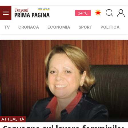
34 °C
TV
CRONACA
ECONOMIA
SPORT
POLITICA
ATTUALITÀ