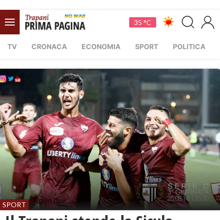
35 °C
TV
CRONACA
ECONOMIA
SPORT
POLITICA
SPORT