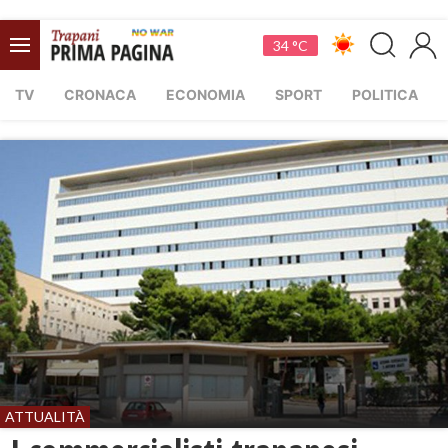
34 °C
TV
CRONACA
ECONOMIA
SPORT
POLITICA
ATTUALITÀ