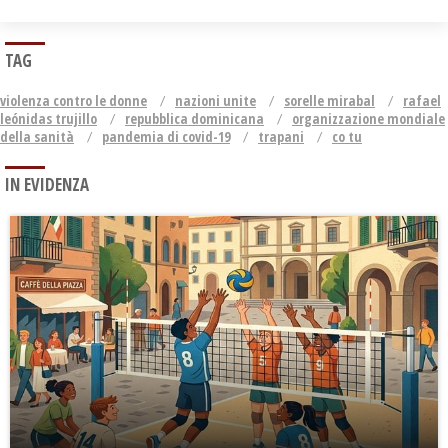
TAG
violenza contro le donne
nazioni unite
sorelle mirabal
rafael
leónidas trujillo
repubblica dominicana
organizzazione mondiale
della sanità
pandemia di covid-19
trapani
co tu
IN EVIDENZA