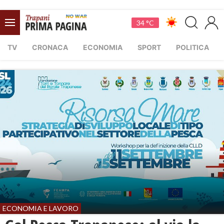
34 °C
TV
CRONACA
ECONOMIA
SPORT
POLITICA
ECONOMIA E LAVORO