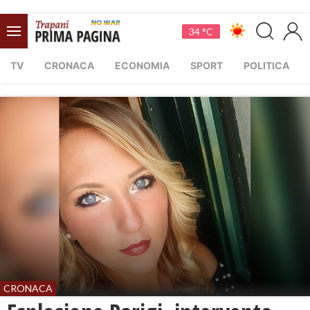
34 °C
TV
CRONACA
ECONOMIA
SPORT
POLITICA
CRONACA