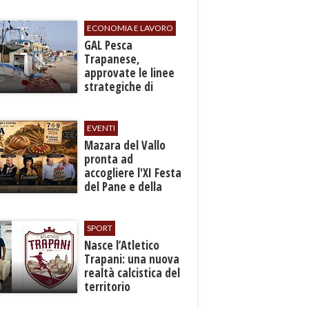
d'attesa
ECONOMIA E LAVORO
GAL Pesca
Trapanese,
approvate le linee
strategiche di
sviluppo: Stati
Generali il 24
settembre
EVENTI
Mazara del Vallo
pronta ad
accogliere l'XI Festa
del Pane e della
Pasta
SPORT
Nasce l’Atletico
Trapani: una nuova
realtà calcistica del
territorio