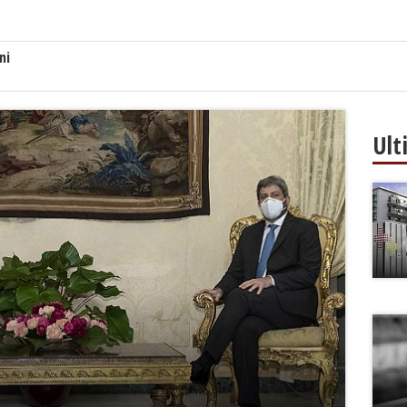
ni
Ult