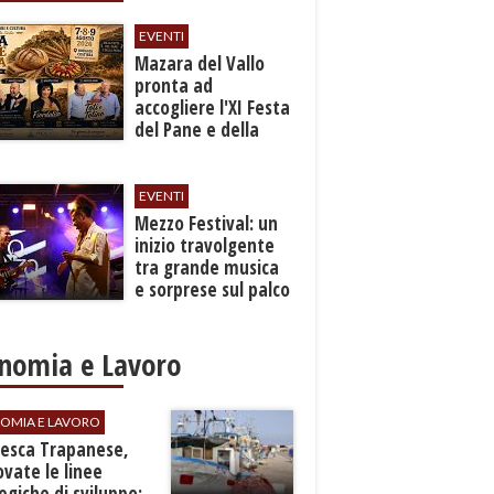
EVENTI
Mazara del Vallo
pronta ad
accogliere l'XI Festa
del Pane e della
Pasta
EVENTI
Mezzo Festival: un
inizio travolgente
tra grande musica
e sorprese sul palco
nomia e Lavoro
OMIA E LAVORO
Pesca Trapanese,
vate le linee
egiche di sviluppo: