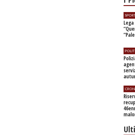
SPOR
​Lega
“Quer
“Pal
POLIT
​Poli
agent
servi
autu
CRON
​Rise
recup
46en
malo
Ult