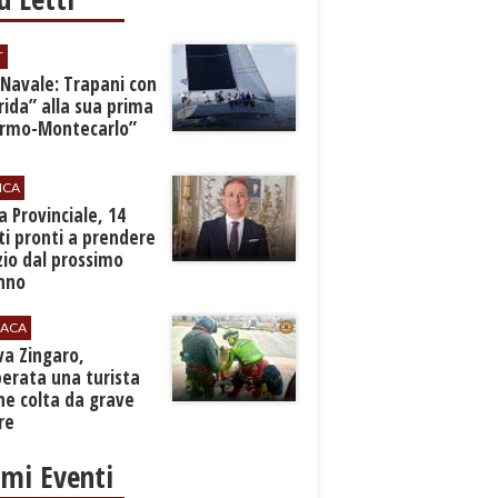
T
 Navale: Trapani con
ida” alla sua prima
ermo-Montecarlo”
ICA
zia Provinciale, 14
i pronti a prendere
zio dal prossimo
nno
ACA
rva Zingaro,
erata una turista
ne colta da grave
re
imi Eventi