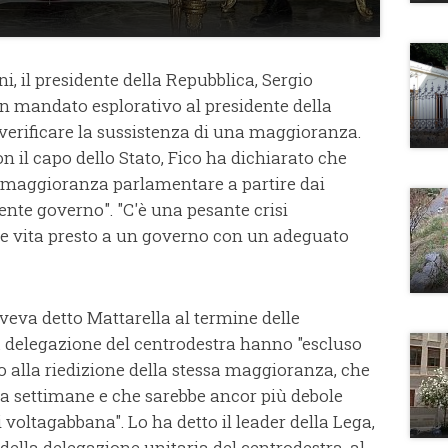
i, il presidente della Repubblica, Sergio
un mandato esplorativo al presidente della
verificare la sussistenza di una maggioranza.
n il capo dello Stato, Fico ha dichiarato che
na maggioranza parlamentare a partire dai
nte governo". "C'è una pesante crisi
e vita presto a un governo con un adeguato
aveva detto Mattarella al termine delle
a delegazione del centrodestra hanno "escluso
io alla riedizione della stessa maggioranza, che
da settimane e che sarebbe ancor più debole
 voltagabbana". Lo ha detto il leader della Lega,
ella delegazione unitaria del centrodestra, al