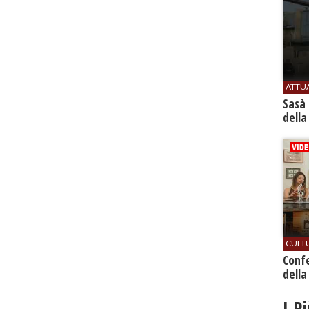
ATTU
Sasà 
della
CULT
Conf
della
I P