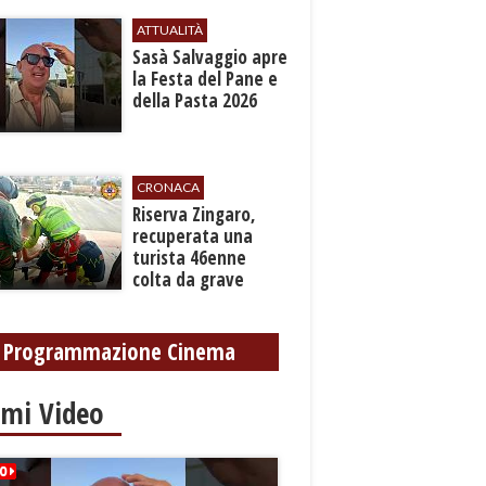
ATTUALITÀ
Sasà Salvaggio apre
la Festa del Pane e
della Pasta 2026
CRONACA
​Riserva Zingaro,
recuperata una
turista 46enne
colta da grave
malore
Programmazione Cinema
imi Video