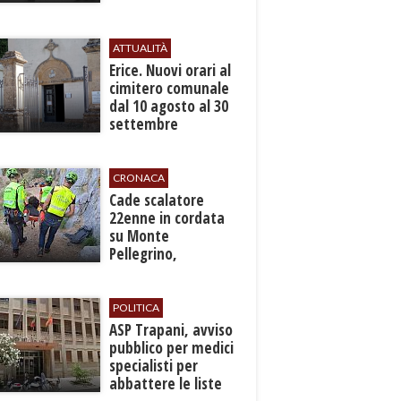
in un cantiere
ATTUALITÀ
​Erice. Nuovi orari al
cimitero comunale
dal 10 agosto al 30
settembre
CRONACA
​Cade scalatore
22enne in cordata
su Monte
Pellegrino,
recuperato con
grave ferita a una
gamba
POLITICA
ASP Trapani, avviso
pubblico per medici
specialisti per
abbattere le liste