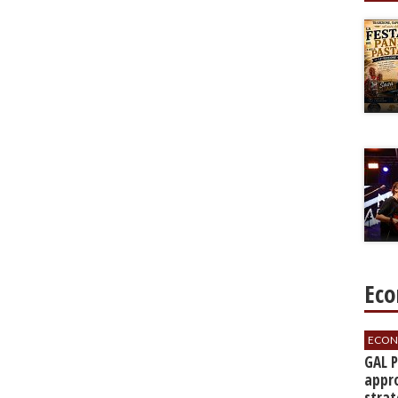
Eco
ECON
GAL 
appro
strat