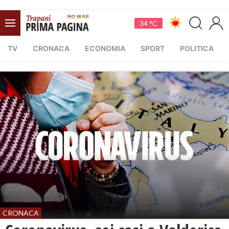
34 °C
TV
CRONACA
ECONOMIA
SPORT
POLITICA
CRONACA