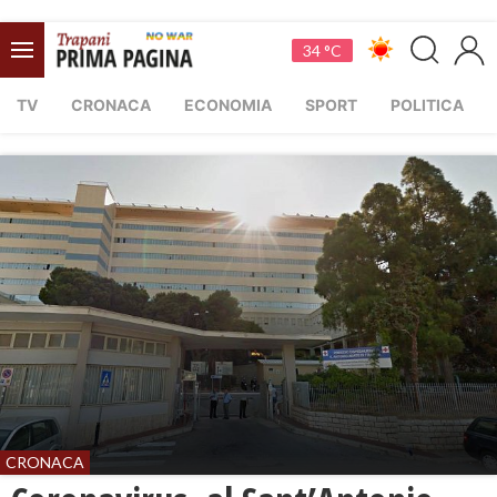
34 °C
TV
CRONACA
ECONOMIA
SPORT
POLITICA
CRONACA