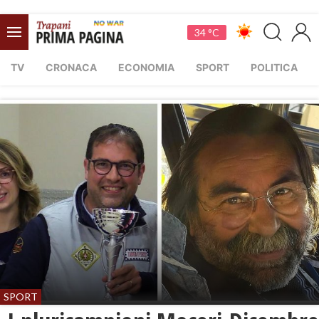
34 °C
TV
CRONACA
ECONOMIA
SPORT
POLITICA
SPORT