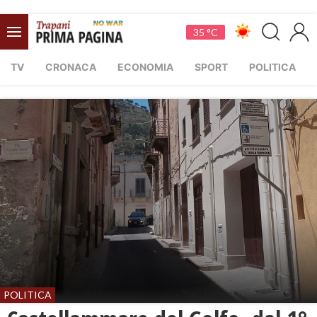
35 °C
TV
CRONACA
ECONOMIA
SPORT
POLITICA
POLITICA