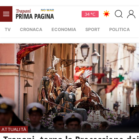
34 °C
TV
CRONACA
ECONOMIA
SPORT
POLITICA
ATTUALITÀ