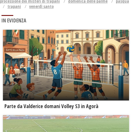
processione dei misteri di trapani
domenica delle palme
pasqua
trapani
venerdì santo
IN EVIDENZA
Parte da Valderice domani Volley S3 in Agorà