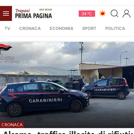
34 °C
TV
CRONACA
ECONOMIA
SPORT
POLITICA
CRONACA