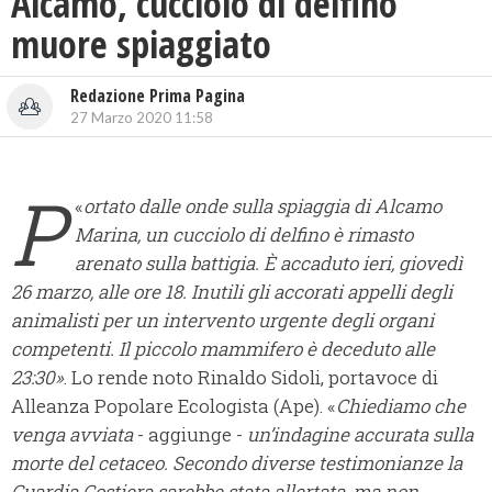
Alcamo, cucciolo di delfino
muore spiaggiato
Redazione Prima Pagina
27 Marzo 2020 11:58
P
«
ortato dalle onde sulla spiaggia di Alcamo
Marina, un cucciolo di delfino è rimasto
arenato sulla battigia. È accaduto ieri, giovedì
26 marzo, alle ore 18. Inutili gli accorati appelli degli
animalisti per un intervento urgente degli organi
competenti. Il piccolo mammifero è deceduto alle
23:30»
. Lo rende noto Rinaldo Sidoli, portavoce di
Alleanza Popolare Ecologista (Ape). «
Chiediamo che
venga avviata
- aggiunge -
un’indagine accurata sulla
morte del cetaceo. Secondo diverse testimonianze la
Guardia Costiera sarebbe stata allertata, ma non