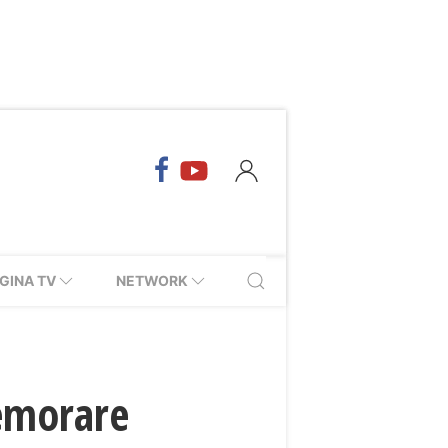
GINA TV
NETWORK
memorare