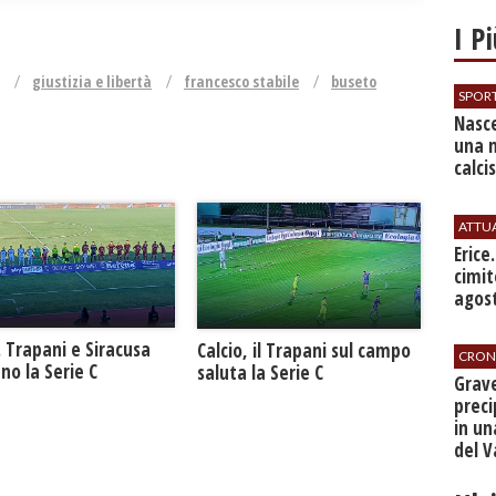
I P
giustizia e libertà
francesco stabile
buseto
SPOR
Nasce
una 
calci
ATTU
​Erice
cimit
agos
. Trapani e Siracusa
Calcio, il Trapani sul campo
CRON
no la Serie C
saluta la Serie C
​Grav
preci
in un
del V