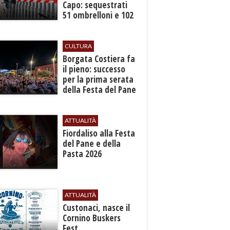
Capo: sequestrati
51 ombrelloni e 102
lettini
CULTURA
​Borgata Costiera fa
il pieno: successo
per la prima serata
della Festa del Pane
e della Pasta
ATTUALITÀ
Fiordaliso alla Festa
del Pane e della
Pasta 2026
ATTUALITÀ
Custonaci, nasce il
Cornino Buskers
Fest