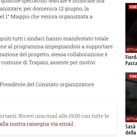
e qualche spettacolo teatrale e musicale ma
ganizzare, per domenica 12 giugno, la
del 1° Maggio che veniva organizzata a
guiti tutti i sindaci hanno manifestato totale
sione al programma impegnandosi a supportare
ATTU
zzazione del progetto, stessa collaborazione è
Fiord
l comune di Trapani, assente per motivi
Past
 al Presidente del Comitato organizzatore
rtanti. Ricevi una mail alle 19.00 con tutte le
ATTU
 alla nostra rassegna via email.
Sasà 
della