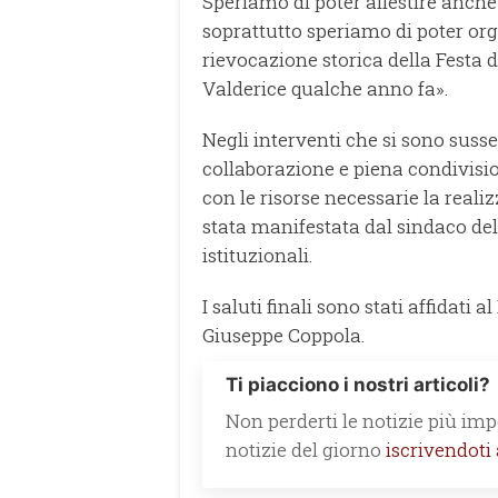
Speriamo di poter allestire anch
soprattutto speriamo di poter or
rievocazione storica della Festa 
Valderice qualche anno fa».
Negli interventi che si sono susse
collaborazione e piena condivi
con le risorse necessarie la reali
stata manifestata dal sindaco de
istituzionali.
I saluti finali sono stati affidati
Giuseppe Coppola.
Ti piacciono i nostri articoli?
Non perderti le notizie più impo
notizie del giorno
iscrivendoti