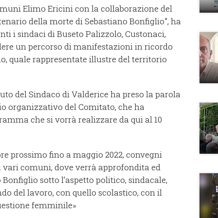
omuni Elimo Ericini con la collaborazione del
tenario della morte di Sebastiano Bonfiglio”, ha
enti i sindaci di Buseto Palizzolo, Custonaci,
idere un percorso di manifestazioni in ricordo
o, quale rappresentate illustre del territorio
nuto del Sindaco di Valderice ha preso la parola
rio organizzativo del Comitato, che ha
gramma che si vorrà realizzare da qui al 10
bre prossimo fino a maggio 2022, convegni
nei vari comuni, dove verrà approfondita ed
Bonfiglio sotto l’aspetto politico, sindacale,
do del lavoro, con quello scolastico, con il
uestione femminile»