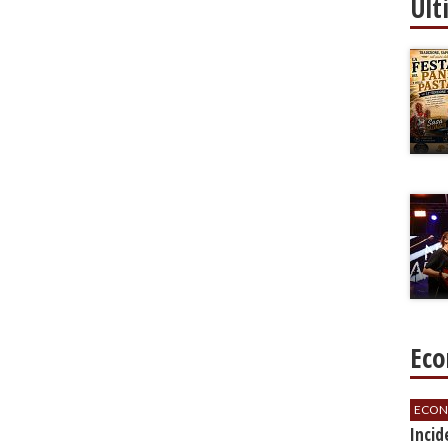
Ult
Eco
ECON
​Inci