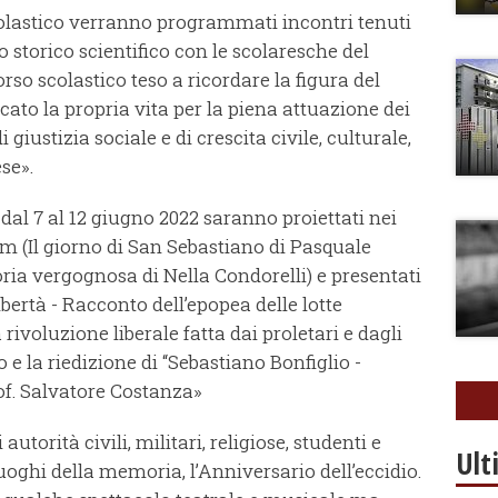
colastico verranno programmati incontri tenuti
 storico scientifico con le scolaresche del
rso scolastico teso a ricordare la figura del
icato la propria vita per la piena attuazione dei
 giustizia sociale e di crescita civile, culturale,
se».
al 7 al 12 giugno 2022 saranno proiettati nei
lm (Il giorno di San Sebastiano di Pasquale
oria vergognosa di Nella Condorelli) e presentati
libertà - Racconto dell’epopea delle lotte
rivoluzione liberale fatta dai proletari e dagli
o e la riedizione di “Sebastiano Bonfiglio -
of. Salvatore Costanza»
autorità civili, militari, religiose, studenti e
Ult
luoghi della memoria, l’Anniversario dell’eccidio.