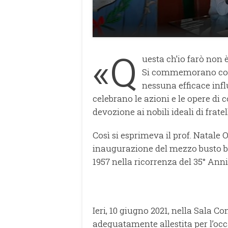
«Q
uesta ch’io farò no
Si commemorano color
nessuna efficace infl
celebrano le azioni e le opere di c
devozione ai nobili ideali di fratel
Così si esprimeva il prof. Natale 
inaugurazione del mezzo busto br
1957 nella ricorrenza del 35° Anni
Ieri, 10 giugno 2021, nella Sala C
adeguatamente allestita per l’occ