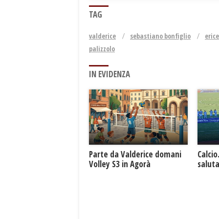
TAG
valderice
sebastiano bonfiglio
erice
palizzolo
IN EVIDENZA
Parte da Valderice domani
Calcio
Volley S3 in Agorà
saluta