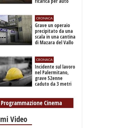
ricarica per auto
elettriche
CRONACA
​Grave un operaio
precipitato da una
scala in una cantina
di Mazara del Vallo
CRONACA
​Incidente sul lavoro
nel Palermitano,
grave 52enne
caduto da 3 metri
in un cantiere
Programmazione Cinema
imi Video