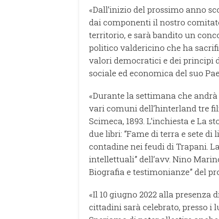
«Dall’inizio del prossimo anno s
dai componenti il nostro comitato
territorio, e sarà bandito un conco
politico valdericino che ha sacrif
valori democratici e dei principi di
sociale ed economica del suo Pae
«Durante la settimana che andrà d
vari comuni dell’hinterland tre fi
Scimeca, 1893. L’inchiesta e La st
due libri: “Fame di terra e sete di 
contadine nei feudi di Trapani. La 
intellettuali” dell’avv. Nino Marin
Biografia e testimonianze” del pr
«Il 10 giugno 2022 alla presenza di 
cittadini sarà celebrato, presso i 