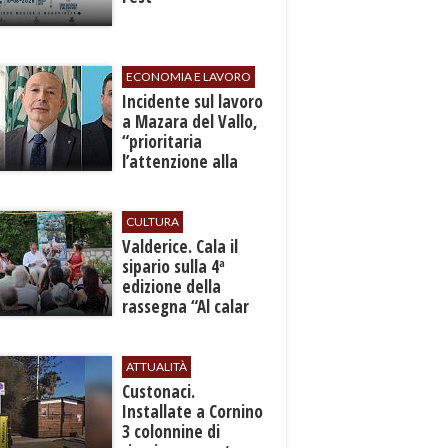
ECONOMIA E LAVORO
​Incidente sul lavoro
a Mazara del Vallo,
“prioritaria
l’attenzione alla
sicurezza”
CULTURA
Valderice. Cala il
sipario sulla 4ª
edizione della
rassegna “Al calar
del sole - Libri ed
autori”
ATTUALITÀ
Custonaci.
Installate a Cornino
3 colonnine di