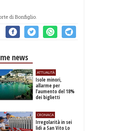
rte di Bonfiglio.
ime news
ATTUALITÀ
Isole minori,
allarme per
l’aumento del 18%
dei biglietti
marittimi
CRONACA
Irregolarità in sei
lidi a San Vito Lo