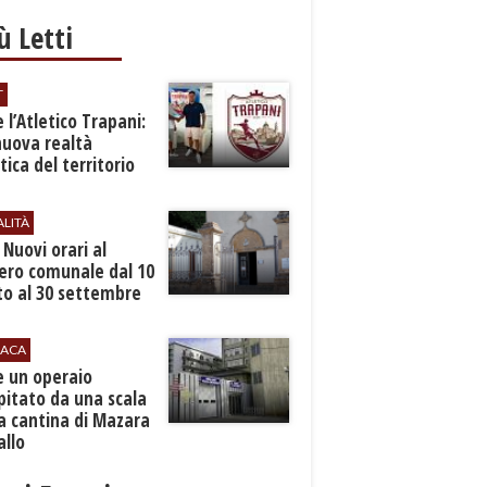
iù Letti
T
 l’Atletico Trapani:
nuova realtà
stica del territorio
ALITÀ
. Nuovi orari al
ero comunale dal 10
to al 30 settembre
ACA
e un operaio
pitato da una scala
a cantina di Mazara
allo