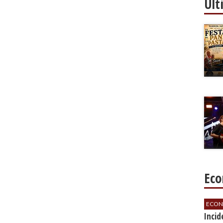
Ult
Eco
ECON
​Inci