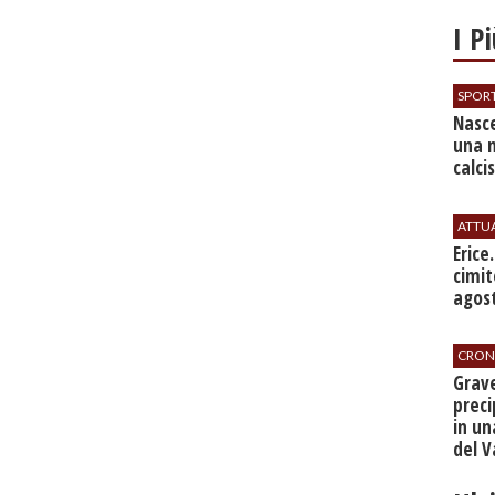
I P
SPOR
Nasce
una 
calci
ATTU
​Erice
cimit
agos
CRON
​Grav
preci
in un
del V