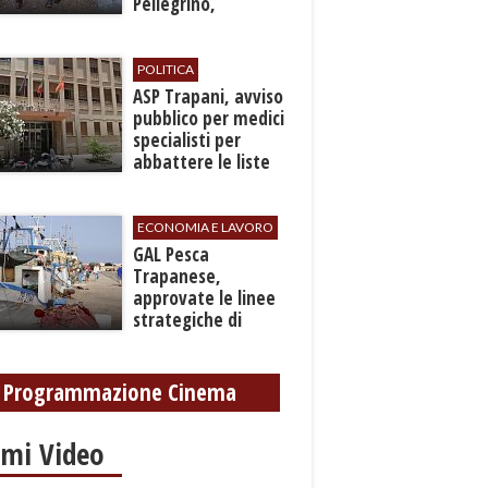
Pellegrino,
recuperato con
grave ferita a una
gamba
POLITICA
ASP Trapani, avviso
pubblico per medici
specialisti per
abbattere le liste
d'attesa
ECONOMIA E LAVORO
GAL Pesca
Trapanese,
approvate le linee
strategiche di
sviluppo: Stati
Generali il 24
settembre
Programmazione Cinema
imi Video