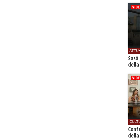
ATTU
Sasà 
della
CULT
Conf
della