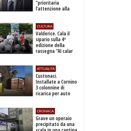
“prioritaria
l’attenzione alla
sicurezza”
CULTURA
Valderice. Cala il
sipario sulla 4ª
edizione della
rassegna “Al calar
del sole - Libri ed
autori”
ATTUALITÀ
Custonaci.
Installate a Cornino
3 colonnine di
ricarica per auto
elettriche
CRONACA
​Grave un operaio
precipitato da una
scala in una cantina