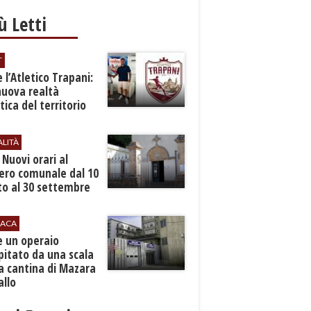
iù Letti
T
 l’Atletico Trapani:
nuova realtà
stica del territorio
ALITÀ
. Nuovi orari al
ero comunale dal 10
to al 30 settembre
ACA
e un operaio
pitato da una scala
a cantina di Mazara
allo