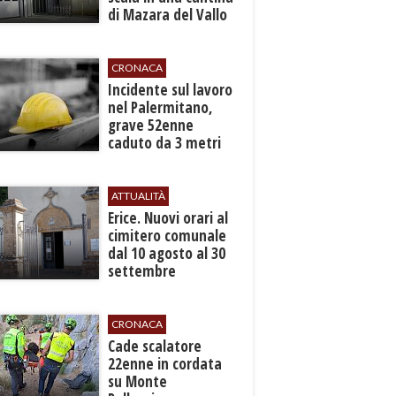
di Mazara del Vallo
CRONACA
​Incidente sul lavoro
nel Palermitano,
grave 52enne
caduto da 3 metri
in un cantiere
ATTUALITÀ
​Erice. Nuovi orari al
cimitero comunale
dal 10 agosto al 30
settembre
CRONACA
​Cade scalatore
22enne in cordata
su Monte